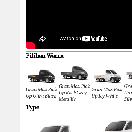
Pilihan Warna
Gran Max Pick
Gra
Gran Max Pick
Gran Max Pick
Up Rock Grey
Up 
Up Ultra Black
Up Icy White
Metallic
Sil
Type