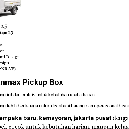
 1.5
ipe 1.3
el
der
rd Design
esign
(2NR-VE)
anmax Pickup Box
g irit dan praktis untuk kebutuhan usaha harian.
ng lebih bertenaga untuk distribusi barang dan operasional bisni
cempaka baru, kemayoran, jakarta pusat
denga
sibel. cocok untuk kebutuhan harian, maupun kelu