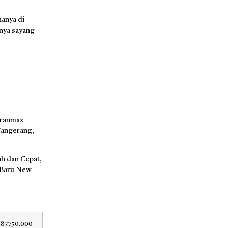
anya di
nya sayang
Granmax
 Tangerang,
h dan Cepat,
 Baru New
187.750.000