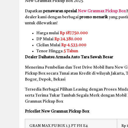
New Granmax Pickup Box 2025
Dapatkan
penawaran spesial
New Granmax Pickup Box
h
dealer kami dengan berbagai
promo menarik
yang pasti
untuk dilewatkan!
Harga mulai
Rp 187.750.000
DP Mulai
Rp 24.380.000
Cicilan Mulai
Rp 4.533.000
Tenor Hingga
5 Tahun
Dealer Daihatsu Armada Auto Tara Sawah Besar
Menerima Pembelian dan Test Drive Mobil Baru New 
Pickup Box secara Tunai atau Kredit di wilayah Jakarta,
Bogor, Depok, Bekasi
Tersedia Berbagai Pilihan Leasing dengan Proses Muda
serta Terima Tukar Tambah Segala Merk dengan Mobil
Granmax Pickup Box
Pricelist New Granmax Pickup Box
GRAN MAX PU BOX 1.3 PT FH E4
Rp 