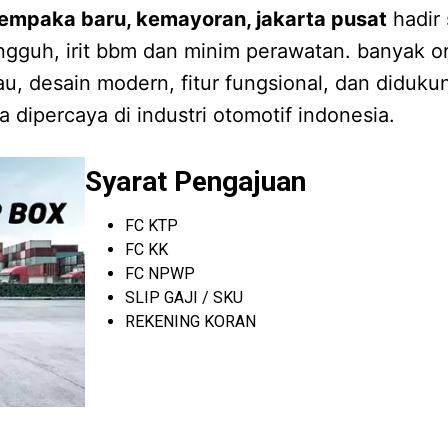
cempaka baru, kemayoran, jakarta pusat
hadir
angguh, irit bbm dan minim perawatan. banyak o
u, desain modern, fitur fungsional, dan diduk
a dipercaya di industri otomotif indonesia.
Syarat Pengajuan
FC KTP
FC KK
FC NPWP
SLIP GAJI / SKU
REKENING KORAN