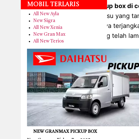
Mobil Terlaris
kredit new granmax pickup box di 
All New Ayla
mobil komersial daihatsu yang t
New Sigra
memilihnya karena harganya terjangka
All New Xenia
daihatsu yang telah lam
New Gran Max
All New Terios
NEW GRANMAX PICKUP BOX