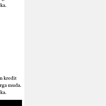
ka.
n kredit
arga muda.
ka.