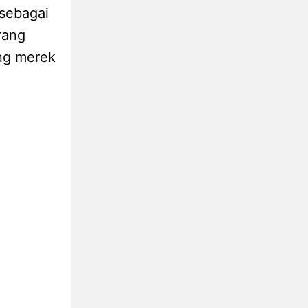
 sebagai
rang
ung merek