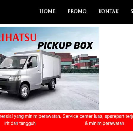
Home
Promo
Kontak
ersial yang minim perawatan,
Service center luas, sparepart ter
irit dan tangguh
& minim perawatan