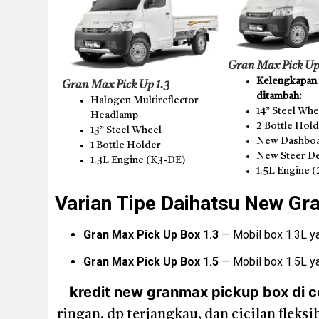
Gran Max Pick Up
Kelengkapan t
Gran Max Pick Up 1.3
ditambah:
Halogen Multireflector
14” Steel Whe
Headlamp
2 Bottle Hol
13” Steel Wheel
New Dashboa
1 Bottle Holder
New Steer D
1.3L Engine (K3-DE)
1.5L Engine 
Varian Tipe Daihatsu New Gr
Gran Max Pick Up Box 1.3
— Mobil box 1.3L yan
Gran Max Pick Up Box 1.5
— Mobil box 1.5L ya
kredit new granmax pickup box di 
ringan, dp terjangkau, dan cicilan flek