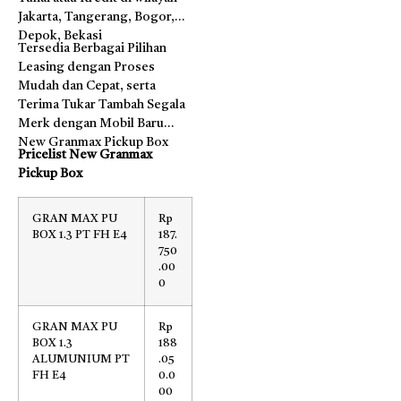
Jakarta, Tangerang, Bogor,
Depok, Bekasi
Tersedia Berbagai Pilihan
Leasing dengan Proses
Mudah dan Cepat, serta
Terima Tukar Tambah Segala
Merk dengan Mobil Baru
New Granmax Pickup Box
Pricelist New Granmax
Pickup Box
GRAN MAX PU
Rp
BOX 1.3 PT FH E4
187.
750
.00
0
GRAN MAX PU
Rp
BOX 1.3
188
ALUMUNIUM PT
.05
FH E4
0.0
00