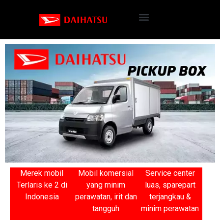
Merek mobil
Mobil komersial
Service center
Terlaris ke 2 di
yang minim
luas, sparepart
Indonesia
perawatan, irit dan
terjangkau &
tangguh
minim perawatan