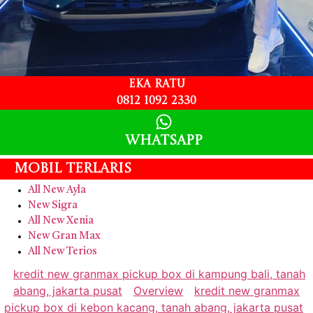
Eka Ratu
0812 1092 2330
Whatsapp
Mobil Terlaris
All New Ayla
New Sigra
All New Xenia
New Gran Max
All New Terios
kredit new granmax pickup box di kampung bali, tanah
abang, jakarta pusat
Overview
kredit new granmax
pickup box di kebon kacang, tanah abang, jakarta pusat