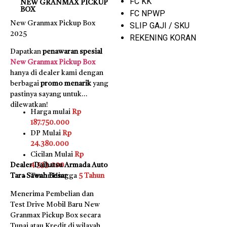
FC KK
NEW GRANMAX PICKUP
BOX
FC NPWP
New Granmax Pickup Box
SLIP GAJI / SKU
2025
REKENING KORAN
Dapatkan
penawaran spesial
New Granmax Pickup Box
hanya di dealer kami dengan
berbagai
promo menarik
yang
pastinya sayang untuk
dilewatkan!
Harga mulai
Rp
187.750.000
DP Mulai
Rp
24.380.000
Cicilan Mulai
Rp
Dealer Daihatsu Armada Auto
4.533.000
Tara Sawah Besar
Tenor Hingga
5 Tahun
Menerima Pembelian dan
Test Drive Mobil Baru New
Granmax Pickup Box secara
Tunai atau Kredit di wilayah