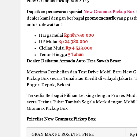
New Granmax Pickup Box 2025
Dapatkan
penawaran spesial
New Granmax Pickup Box
h
dealer kami dengan berbagai
promo menarik
yang pasti
untuk dilewatkan!
Harga mulai
Rp 187.750.000
DP Mulai
Rp 24.380.000
Cicilan Mulai
Rp 4.533.000
Tenor Hingga
5 Tahun
Dealer Daihatsu Armada Auto Tara Sawah Besar
Menerima Pembelian dan Test Drive Mobil Baru New 
Pickup Box secara Tunai atau Kredit di wilayah Jakarta,
Bogor, Depok, Bekasi
Tersedia Berbagai Pilihan Leasing dengan Proses Muda
serta Terima Tukar Tambah Segala Merk dengan Mobil
Granmax Pickup Box
Pricelist New Granmax Pickup Box
GRAN MAX PU BOX 1.3 PT FH E4
Rp 