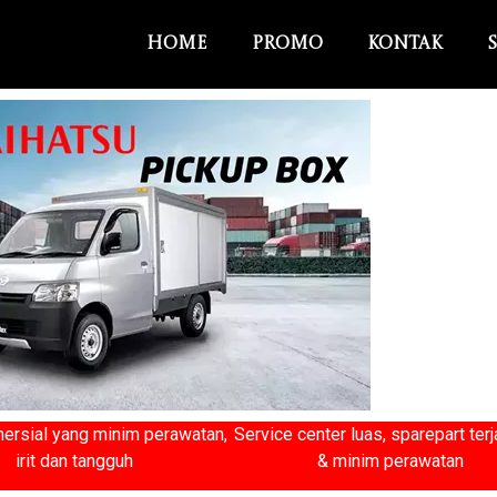
Home
Promo
Kontak
ersial yang minim perawatan,
Service center luas, sparepart ter
irit dan tangguh
& minim perawatan