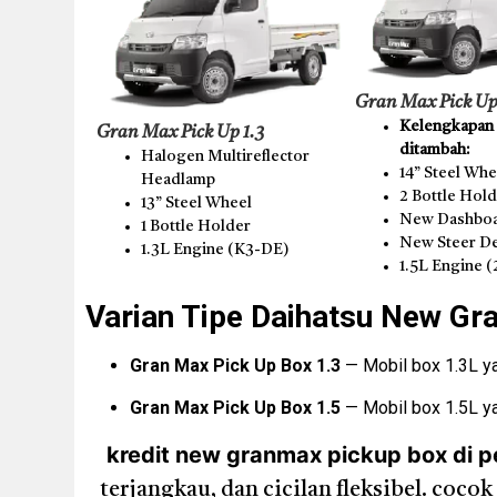
Gran Max Pick Up
Kelengkapan t
Gran Max Pick Up 1.3
ditambah:
Halogen Multireflector
14” Steel Whe
Headlamp
2 Bottle Hol
13” Steel Wheel
New Dashboa
1 Bottle Holder
New Steer D
1.3L Engine (K3-DE)
1.5L Engine 
Varian Tipe Daihatsu New Gr
Gran Max Pick Up Box 1.3
— Mobil box 1.3L yan
Gran Max Pick Up Box 1.5
— Mobil box 1.5L ya
kredit new granmax pickup box di p
terjangkau, dan cicilan fleksibel. co