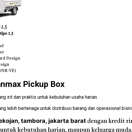
 1.5
ipe 1.3
el
der
rd Design
esign
(2NR-VE)
anmax Pickup Box
g irit dan praktis untuk kebutuhan usaha harian.
ng lebih bertenaga untuk distribusi barang dan operasional bisni
ekojan, tambora, jakarta barat
dengan kredit ri
cok untuk kebutuhan harian, maupun keluarga muda