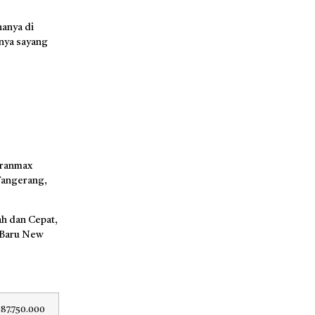
anya di
nya sayang
Granmax
 Tangerang,
h dan Cepat,
 Baru New
187.750.000