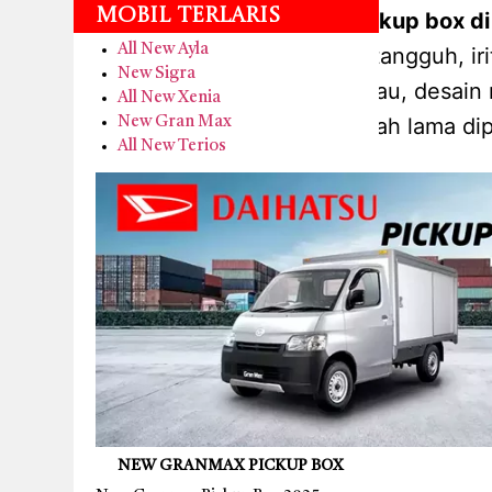
Mobil Terlaris
kredit new granmax pickup box di
All New Ayla
komersial daihatsu yang tangguh, i
New Sigra
karena harganya terjangkau, desain 
All New Xenia
yang telah lama dip
New Gran Max
All New Terios
NEW GRANMAX PICKUP BOX