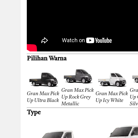
Pilihan Warna
Gran Max Pick
Gra
Gran Max Pick
Gran Max Pick
Up Rock Grey
Up 
Up Ultra Black
Up Icy White
Metallic
Sil
Type