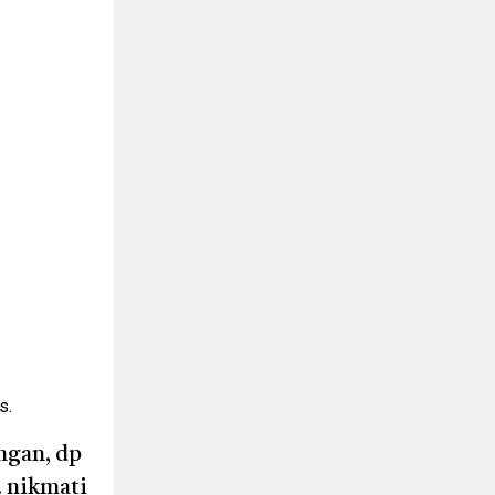
s.
ngan, dp
. nikmati