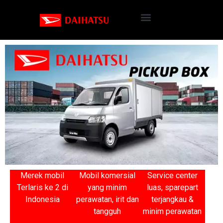
Merek mobil
Mobil komersial
Service center
Terlaris ke 2 di
yang minim
luas, sparepart
Indonesia
perawatan, irit dan
terjangkau &
tangguh
minim perawatan