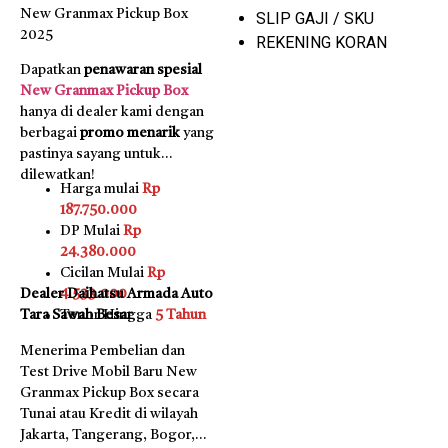
New Granmax Pickup Box
SLIP GAJI / SKU
2025
REKENING KORAN
Dapatkan
penawaran spesial
New Granmax Pickup Box
hanya di dealer kami dengan
berbagai
promo menarik
yang
pastinya sayang untuk
dilewatkan!
Harga mulai
Rp
187.750.000
DP Mulai
Rp
24.380.000
Cicilan Mulai
Rp
Dealer Daihatsu Armada Auto
4.533.000
Tara Sawah Besar
Tenor Hingga
5 Tahun
Menerima Pembelian dan
Test Drive Mobil Baru New
Granmax Pickup Box secara
Tunai atau Kredit di wilayah
Jakarta, Tangerang, Bogor,