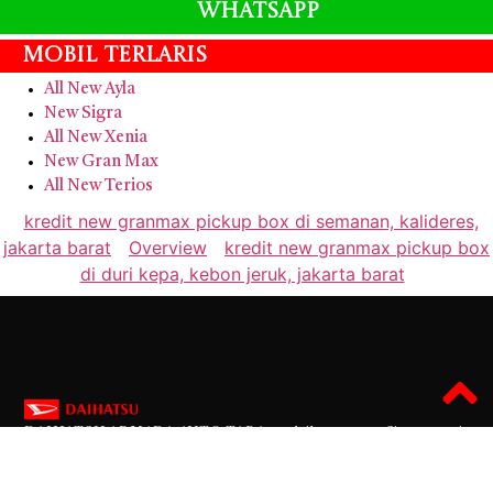
Whatsapp
Mobil Terlaris
All New Ayla
New Sigra
All New Xenia
New Gran Max
All New Terios
kredit new granmax pickup box di semanan, kalideres,
jakarta barat
Overview
kredit new granmax pickup box
di duri kepa, kebon jeruk, jakarta barat
DAIHATSU ARMADA AUTO TARA
mydaihatsu.com Situs resmi
penjualan mobil daihatsu