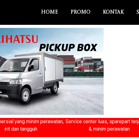
Home
Promo
Kontak
ersial yang minim perawatan,
Service center luas, sparepart ter
irit dan tangguh
& minim perawatan