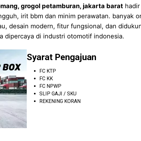
omang, grogol petamburan, jakarta barat
hadir
angguh, irit bbm dan minim perawatan. banyak o
u, desain modern, fitur fungsional, dan diduk
a dipercaya di industri otomotif indonesia.
Syarat Pengajuan
FC KTP
FC KK
FC NPWP
SLIP GAJI / SKU
REKENING KORAN