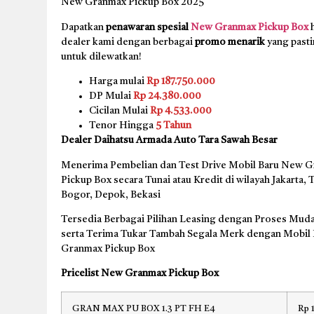
New Granmax Pickup Box 2025
Dapatkan
penawaran spesial
New Granmax Pickup Box
h
dealer kami dengan berbagai
promo menarik
yang pasti
untuk dilewatkan!
Harga mulai
Rp 187.750.000
DP Mulai
Rp 24.380.000
Cicilan Mulai
Rp 4.533.000
Tenor Hingga
5 Tahun
Dealer Daihatsu Armada Auto Tara Sawah Besar
Menerima Pembelian dan Test Drive Mobil Baru New 
Pickup Box secara Tunai atau Kredit di wilayah Jakarta,
Bogor, Depok, Bekasi
Tersedia Berbagai Pilihan Leasing dengan Proses Muda
serta Terima Tukar Tambah Segala Merk dengan Mobil
Granmax Pickup Box
Pricelist New Granmax Pickup Box
GRAN MAX PU BOX 1.3 PT FH E4
Rp 