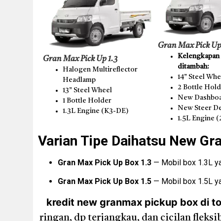
Gran Max Pick Up
Kelengkapan t
Gran Max Pick Up 1.3
ditambah:
Halogen Multireflector
14” Steel Whe
Headlamp
2 Bottle Hol
13” Steel Wheel
New Dashboa
1 Bottle Holder
New Steer D
1.3L Engine (K3-DE)
1.5L Engine 
Varian Tipe Daihatsu New Gr
Gran Max Pick Up Box 1.3
— Mobil box 1.3L yan
Gran Max Pick Up Box 1.5
— Mobil box 1.5L ya
kredit new granmax pickup box di t
ringan, dp terjangkau, dan cicilan flek