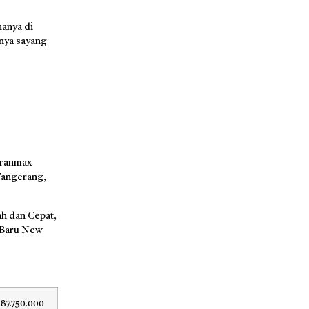
anya di
nya sayang
Granmax
 Tangerang,
h dan Cepat,
 Baru New
187.750.000