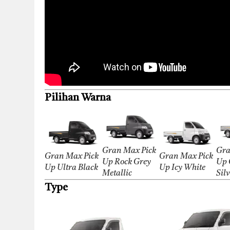
Pilihan Warna
Gran Max Pick
Gra
Gran Max Pick
Gran Max Pick
Up Rock Grey
Up 
Up Ultra Black
Up Icy White
Metallic
Sil
Type