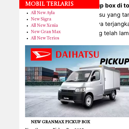
Mobil Terlaris
kredit new granmax pickup box di t
All New Ayla
mobil komersial daihatsu yang t
New Sigra
memilihnya karena harganya terjangka
All New Xenia
daihatsu yang telah lam
New Gran Max
All New Terios
NEW GRANMAX PICKUP BOX