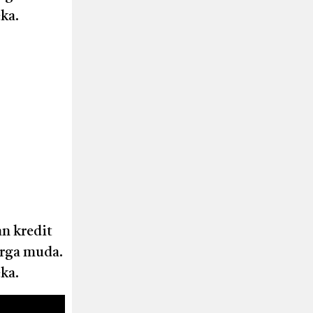
ka.
n kredit
arga muda.
ka.