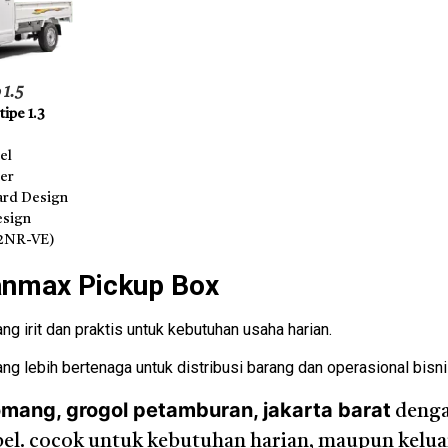
 1.5
ipe 1.3
el
der
rd Design
esign
(2NR-VE)
anmax Pickup Box
g irit dan praktis untuk kebutuhan usaha harian.
ng lebih bertenaga untuk distribusi barang dan operasional bisni
omang, grogol petamburan, jakarta barat
denga
sibel. cocok untuk kebutuhan harian, maupun kelu