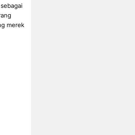
 sebagai
rang
ung merek