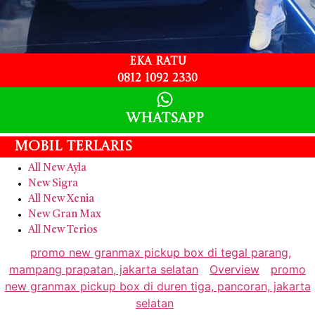
Eka Ratu
0812 1092 2330
Whatsapp
Mobil Terlaris
All New Ayla
New Sigra
All New Xenia
New Gran Max
All New Terios
promo new granmax pickup box di tegal parang,
mampang prapatan, jakarta selatan
Overview
promo
new granmax pickup box di duren tiga, pancoran, jakarta
selatan