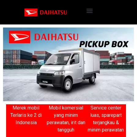
Merek mobil
Mobil komersial
Service center
Terlaris ke 2 di
yang minim
luas, sparepart
Indonesia
perawatan, irit dan
terjangkau &
tangguh
minim perawatan