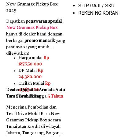
New Granmax Pickup Box
SLIP GAJI / SKU
2025
REKENING KORAN
Dapatkan
penawaran spesial
New Granmax Pickup Box
hanya di dealer kami dengan
berbagai
promo menarik
yang
pastinya sayang untuk
dilewatkan!
Harga mulai
Rp
187.750.000
DP Mulai
Rp
24.380.000
Cicilan Mulai
Rp
Dealer Daihatsu Armada Auto
4.533.000
Tara Sawah Besar
Tenor Hingga
5 Tahun
Menerima Pembelian dan
Test Drive Mobil Baru New
Granmax Pickup Box secara
Tunai atau Kredit di wilayah
Jakarta, Tangerang, Bogor,