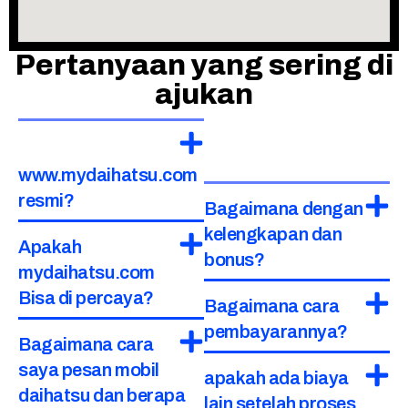
Pertanyaan yang sering di
ajukan
www.mydaihatsu.com
resmi?
Bagaimana dengan
kelengkapan dan
Apakah
bonus?
mydaihatsu.com
Bisa di percaya?
Bagaimana cara
pembayarannya?
Bagaimana cara
saya pesan mobil
apakah ada biaya
daihatsu dan berapa
lain setelah proses