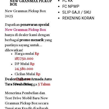
FC KK
NEW GRANMAX PICKUP
BOX
FC NPWP
New Granmax Pickup Box
SLIP GAJI / SKU
2025
REKENING KORAN
Dapatkan
penawaran spesial
New Granmax Pickup Box
hanya di dealer kami dengan
berbagai
promo menarik
yang
pastinya sayang untuk
dilewatkan!
Harga mulai
Rp
187.750.000
DP Mulai
Rp
24.380.000
Cicilan Mulai
Rp
Dealer Daihatsu Armada Auto
4.533.000
Tara Sawah Besar
Tenor Hingga
5 Tahun
Menerima Pembelian dan
Test Drive Mobil Baru New
Granmax Pickup Box secara
Tunai atau Kredit di wilayah