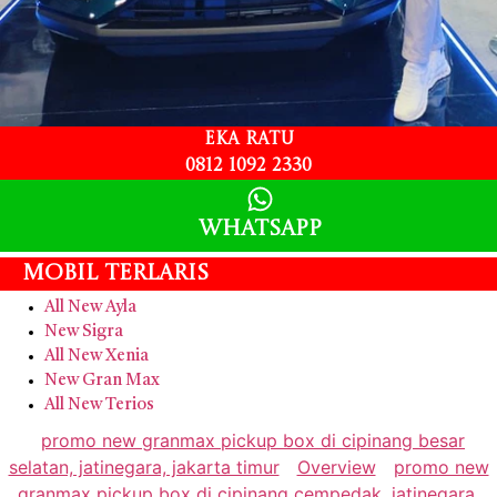
Eka Ratu
0812 1092 2330
Whatsapp
Mobil Terlaris
All New Ayla
New Sigra
All New Xenia
New Gran Max
All New Terios
promo new granmax pickup box di cipinang besar
selatan, jatinegara, jakarta timur
Overview
promo new
granmax pickup box di cipinang cempedak, jatinegara,