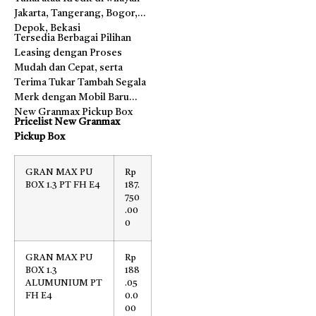
Jakarta, Tangerang, Bogor,
Depok, Bekasi
Tersedia Berbagai Pilihan
Leasing dengan Proses
Mudah dan Cepat, serta
Terima Tukar Tambah Segala
Merk dengan Mobil Baru
New Granmax Pickup Box
Pricelist New Granmax
Pickup Box
GRAN MAX PU
Rp
BOX 1.3 PT FH E4
187.
750
.00
0
GRAN MAX PU
Rp
BOX 1.3
188
ALUMUNIUM PT
.05
FH E4
0.0
00