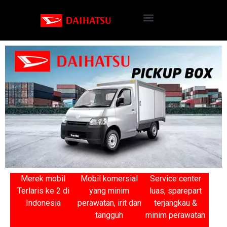
Merek mobil
Mobil komersial
Service center
Terlaris ke 2 di
yang minim
luas, sparepart
Indonesia
perawatan, irit dan
terjangkau &
tangguh
minim perawatan