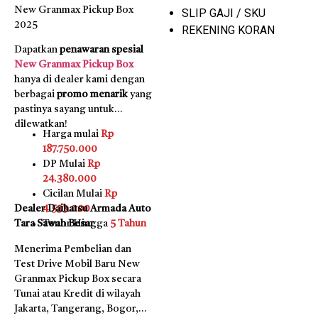
New Granmax Pickup Box
SLIP GAJI / SKU
2025
REKENING KORAN
Dapatkan
penawaran spesial
New Granmax Pickup Box
hanya di dealer kami dengan
berbagai
promo menarik
yang
pastinya sayang untuk
dilewatkan!
Harga mulai
Rp
187.750.000
DP Mulai
Rp
24.380.000
Cicilan Mulai
Rp
Dealer Daihatsu Armada Auto
4.533.000
Tara Sawah Besar
Tenor Hingga
5 Tahun
Menerima Pembelian dan
Test Drive Mobil Baru New
Granmax Pickup Box secara
Tunai atau Kredit di wilayah
Jakarta, Tangerang, Bogor,