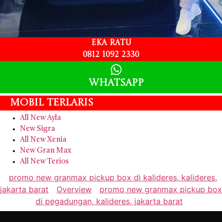
Eka Ratu
0812 1092 2330
Whatsapp
Mobil Terlaris
All New Ayla
New Sigra
All New Xenia
New Gran Max
All New Terios
promo new granmax pickup box di kalideres, kalideres,
jakarta barat
Overview
promo new granmax pickup box
di pegadungan, kalideres, jakarta barat