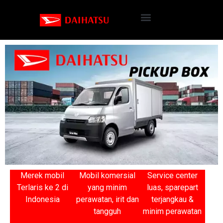
Merek mobil
Mobil komersial
Service center
Terlaris ke 2 di
yang minim
luas, sparepart
Indonesia
perawatan, irit dan
terjangkau &
tangguh
minim perawatan