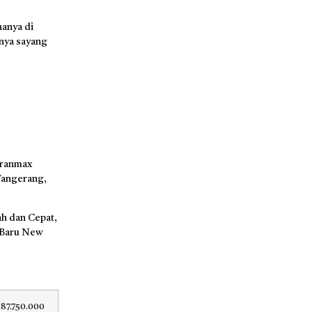
anya di
nya sayang
Granmax
 Tangerang,
h dan Cepat,
 Baru New
187.750.000