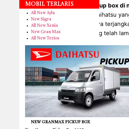
Mobil Terlaris
promo new granmax pickup box di m
All New Ayla
sebagai mobil komersial daihatsu ya
New Sigra
memilihnya karena harganya terjangka
All New Xenia
daihatsu yang telah lam
New Gran Max
All New Terios
NEW GRANMAX PICKUP BOX