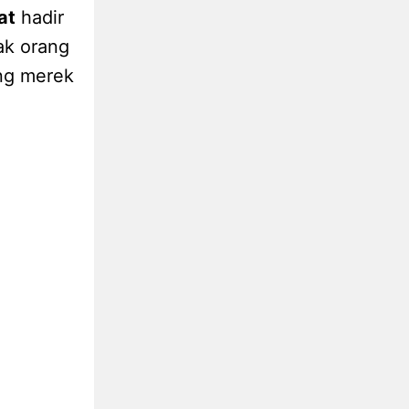
at
hadir
ak orang
ung merek