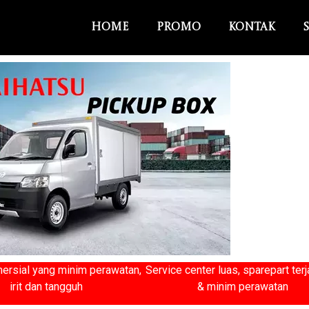
Home
Promo
Kontak
ersial yang minim perawatan,
Service center luas, sparepart ter
irit dan tangguh
& minim perawatan