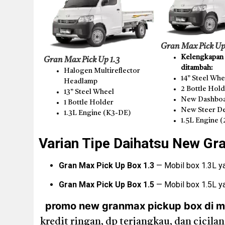
Gran Max Pick Up
Kelengkapan t
Gran Max Pick Up 1.3
ditambah:
Halogen Multireflector
14” Steel Whe
Headlamp
2 Bottle Hol
13” Steel Wheel
New Dashboa
1 Bottle Holder
New Steer D
1.3L Engine (K3-DE)
1.5L Engine 
Varian Tipe Daihatsu New Gr
Gran Max Pick Up Box 1.3
— Mobil box 1.3L yan
Gran Max Pick Up Box 1.5
— Mobil box 1.5L ya
promo new granmax pickup box di ma
kredit ringan, dp terjangkau, dan cicil