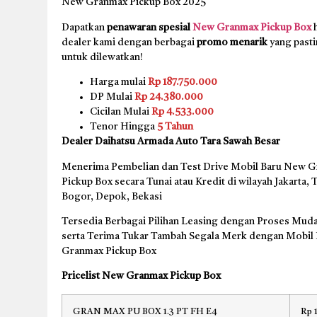
New Granmax Pickup Box 2025
Dapatkan
penawaran spesial
New Granmax Pickup Box
h
dealer kami dengan berbagai
promo menarik
yang pasti
untuk dilewatkan!
Harga mulai
Rp 187.750.000
DP Mulai
Rp 24.380.000
Cicilan Mulai
Rp 4.533.000
Tenor Hingga
5 Tahun
Dealer Daihatsu Armada Auto Tara Sawah Besar
Menerima Pembelian dan Test Drive Mobil Baru New 
Pickup Box secara Tunai atau Kredit di wilayah Jakarta,
Bogor, Depok, Bekasi
Tersedia Berbagai Pilihan Leasing dengan Proses Muda
serta Terima Tukar Tambah Segala Merk dengan Mobil
Granmax Pickup Box
Pricelist New Granmax Pickup Box
GRAN MAX PU BOX 1.3 PT FH E4
Rp 