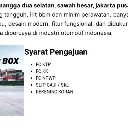
angga dua selatan, sawah besar, jakarta pus
ng tangguh, irit bbm dan minim perawatan. bany
u, desain modern, fitur fungsional, dan diduk
a dipercaya di industri otomotif indonesia.
Syarat Pengajuan
FC KTP
FC KK
FC NPWP
SLIP GAJI / SKU
REKENING KORAN