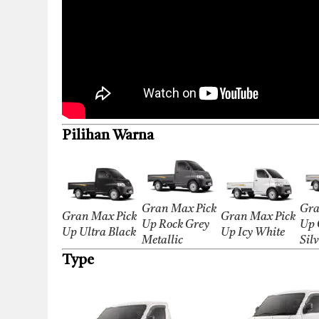
Pilihan Warna
Gran Max Pick
Gra
Gran Max Pick
Gran Max Pick
Up Rock Grey
Up 
Up Ultra Black
Up Icy White
Metallic
Sil
Type