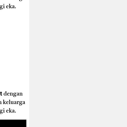
gi eka.
t
dengan
n keluarga
gi eka.