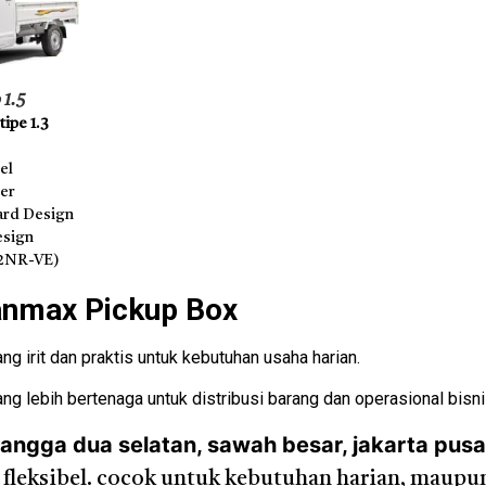
 1.5
ipe 1.3
el
der
rd Design
esign
(2NR-VE)
anmax Pickup Box
g irit dan praktis untuk kebutuhan usaha harian.
ng lebih bertenaga untuk distribusi barang dan operasional bisni
ngga dua selatan, sawah besar, jakarta pusa
an fleksibel. cocok untuk kebutuhan harian, maupu