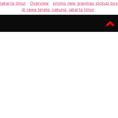
jakarta timur
Overview
promo new granmax pickup box
di rawa terate, cakung, jakarta timur
DAIHATSU ARMADA AUTO TARA
mydaihatsu.com Situs resmi
penjualan mobil daihatsu
SHOWROOM
Jl. Sukarjo Wiryopranoto No.73, RT.7/RW.1, Maphar, Kec.
Taman Sari, Kota Jakarta Barat, Daerah Khusus Ibukota Jakarta
11160
OPENING HOURS
Senin - Jumat:
09:00 - 17:00
Sabtu - Minggu:
10:00 - 15:00