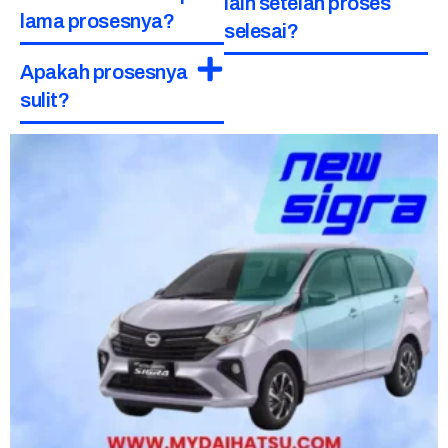
lain setelah proses
lama prosesnya?
selesai?
Apakah prosesnya
sulit?