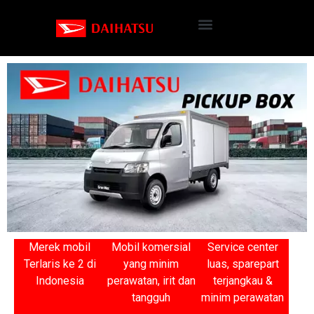
Merek mobil
Mobil komersial
Service center
Terlaris ke 2 di
yang minim
luas, sparepart
Indonesia
perawatan, irit dan
terjangkau &
tangguh
minim perawatan