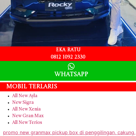
Eka Ratu
0812 1092 2330
Whatsapp
Mobil Terlaris
All New Ayla
New Sigra
All New Xenia
New Gran Max
All New Terios
promo new granmax pickup box di penggilingan, cakung,