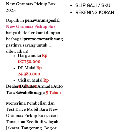
New Granmax Pickup Box
SLIP GAJI / SKU
2025
REKENING KORAN
Dapatkan
penawaran spesial
New Granmax Pickup Box
hanya di dealer kami dengan
berbagai
promo menarik
yang
pastinya sayang untuk
dilewatkan!
Harga mulai
Rp
187.750.000
DP Mulai
Rp
24.380.000
Cicilan Mulai
Rp
Dealer Daihatsu Armada Auto
4.533.000
Tara Sawah Besar
Tenor Hingga
5 Tahun
Menerima Pembelian dan
Test Drive Mobil Baru New
Granmax Pickup Box secara
Tunai atau Kredit di wilayah
Jakarta, Tangerang, Bogor,