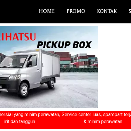
Home
Promo
Kontak
ersial yang minim perawatan,
Service center luas, sparepart ter
irit dan tangguh
& minim perawatan