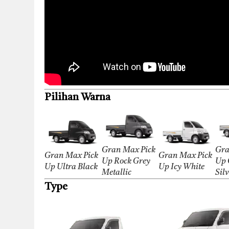
Pilihan Warna
Gran Max Pick
Gra
Gran Max Pick
Gran Max Pick
Up Rock Grey
Up 
Up Ultra Black
Up Icy White
Metallic
Sil
Type