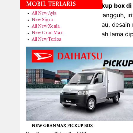
Mobil Terlaris
promo new granmax pickup box di t
All New Ayla
komersial daihatsu yang tangguh, i
New Sigra
karena harganya terjangkau, desain 
All New Xenia
yang telah lama dip
New Gran Max
All New Terios
NEW GRANMAX PICKUP BOX