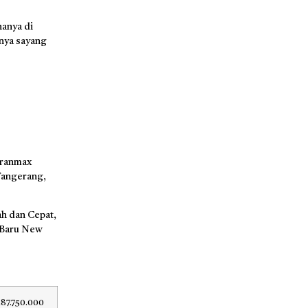
anya di
nya sayang
Granmax
 Tangerang,
h dan Cepat,
 Baru New
187.750.000