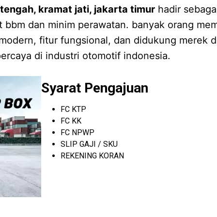
engah, kramat jati, jakarta timur
hadir sebaga
rit bbm dan minim perawatan. banyak orang mem
modern, fitur fungsional, dan didukung merek d
ercaya di industri otomotif indonesia.
Syarat Pengajuan
FC KTP
FC KK
FC NPWP
SLIP GAJI / SKU
REKENING KORAN