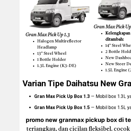
Gran Max Pick Up
Kelengkapan t
Gran Max Pick Up 1.3
ditambah:
Halogen Multireflector
14” Steel Whe
Headlamp
2 Bottle Hol
13” Steel Wheel
New Dashboa
1 Bottle Holder
New Steer D
1.3L Engine (K3-DE)
1.5L Engine 
Varian Tipe Daihatsu New Gr
Gran Max Pick Up Box 1.3
— Mobil box 1.3L yan
Gran Max Pick Up Box 1.5
— Mobil box 1.5L ya
promo new granmax pickup box di teng
terjangkau, dan cicilan fleksibel. co