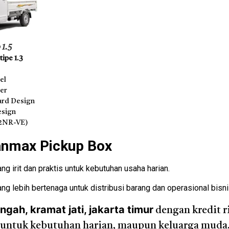
 1.5
ipe 1.3
el
der
rd Design
esign
(2NR-VE)
anmax Pickup Box
g irit dan praktis untuk kebutuhan usaha harian.
ng lebih bertenaga untuk distribusi barang dan operasional bisni
ah, kramat jati, jakarta timur
dengan kredit r
cok untuk kebutuhan harian, maupun keluarga muda