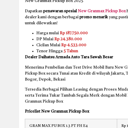
New Granmax Pickup Box 2025
Dapatkan
penawaran spesial
New Granmax Pickup Box
h
dealer kami dengan berbagai
promo menarik
yang pasti
untuk dilewatkan!
Harga mulai
Rp 187.750.000
DP Mulai
Rp 24.380.000
Cicilan Mulai
Rp 4.533.000
Tenor Hingga
5 Tahun
Dealer Daihatsu Armada Auto Tara Sawah Besar
Menerima Pembelian dan Test Drive Mobil Baru New 
Pickup Box secara Tunai atau Kredit di wilayah Jakarta,
Bogor, Depok, Bekasi
Tersedia Berbagai Pilihan Leasing dengan Proses Muda
serta Terima Tukar Tambah Segala Merk dengan Mobil
Granmax Pickup Box
Pricelist New Granmax Pickup Box
GRAN MAX PU BOX 1.3 PT FH E4
Rp 