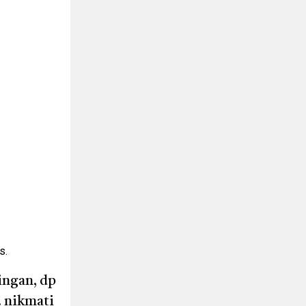
s.
ingan, dp
. nikmati