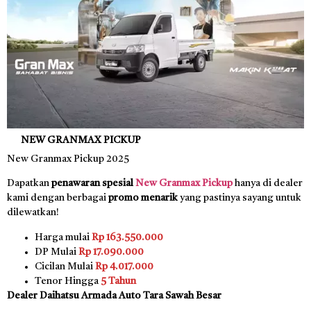
NEW GRANMAX PICKUP
New Granmax Pickup 2025
Dapatkan
penawaran spesial
New Granmax Pickup
hanya di dealer
kami dengan berbagai
promo menarik
yang pastinya sayang untuk
dilewatkan!
Harga mulai
Rp 163.550.000
DP Mulai
Rp 17.090.000
Cicilan Mulai
Rp 4.017.000
Tenor Hingga
5 Tahun
Dealer Daihatsu Armada Auto Tara Sawah Besar