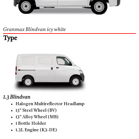
Granmax Blindvan icy white
Type
1.3 Blindvan
Halogen Multireflector Headlamp
13” Steel Wheel (BV)
13” Alloy Wheel (MB)
1 Bottle Holder
1.3L Engine (K3-DE)