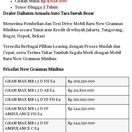
Cicilan Mulai
Rp 4.628.000
Tenor Hingga
5 Tahun
Dealer Daihatsu Armada Auto Tara Sawah Besar
Menerima Pembelian dan Test Drive Mobil Baru New Granmax
Minibus secara Tunai atau Kredit di wilayah Jakarta, Tangerang,
Bogor, Depok, Bekasi
Tersedia Berbagai Pilihan Leasing dengan Proses Mudah dan
Cepat, serta Terima Tukar Tambah Segala Merk dengan Mobil
Baru New Granmax Minibus
Pricelist New Granmax Minibus
GRAN MAX MB 1.3 D FH E4
Rp 209.250.000
GRAN MAX MB 1.3 D AB E4
Rp 215.850.000
GRAN MAX MB 1.3 D FF FH E4
Rp 216.050.000
GRAN MAX MB 1.3 D FF
Rp 244.250.000
AMBULANCE FH E4
GRAN MAX MB 1.3 D FF
Rp 244.250.000
AMBULANCE C E4