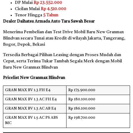
DP Mulai
Rp 23.552.000
Cicilan Mulai
Rp 4.510.000
Tenor Hingga
5 Tahun
Dealer Daihatsu Armada Auto Tara Sawah Besar
Menerima Pembelian dan Test Drive Mobil Baru New Granmax
Blindvan secara Tunai atau Kredit di wilayah Jakarta, Tangerang,
Bogor, Depok, Bekasi
Tersedia Berbagai Pilihan Leasing dengan Proses Mudah dan
Cepat, serta Terima Tukar Tambah Segala Merk dengan Mobil
Baru New Granmax Blindvan
Pricelist New Granmax Blindvan
GRAN MAX BV 1.3 FH E4
Rp 175.900.000
GRAN MAX BV 1.3 AC FH E4
Rp 180.100.000
GRAN MAX BV 1.3 AC AB E4
Rp 186.100.000
GRAN MAX BV 1.5 AC PS ABS
Rp 198.700.000
MC