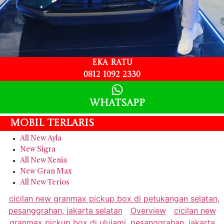
Eka Ratu
0812 1092 2330
Whatsapp
Mobil Terlaris
All New Ayla
New Sigra
All New Xenia
New Gran Max
All New Terios
cicilan new granmax pickup box di petukangan selatan,
pesanggrahan, jakarta selatan
Overview
cicilan new
granmax pickup box di ulujami, pesanggrahan, jakarta