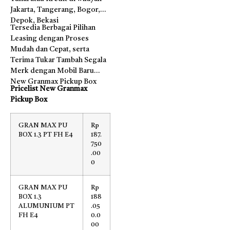
Jakarta, Tangerang, Bogor,
Depok, Bekasi
Tersedia Berbagai Pilihan
Leasing dengan Proses
Mudah dan Cepat, serta
Terima Tukar Tambah Segala
Merk dengan Mobil Baru
New Granmax Pickup Box
Pricelist New Granmax
Pickup Box
GRAN MAX PU
Rp
BOX 1.3 PT FH E4
187.
750
.00
0
GRAN MAX PU
Rp
BOX 1.3
188
ALUMUNIUM PT
.05
FH E4
0.0
00