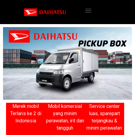
Merek mobil
Mobil komersial
Service center
Terlaris ke 2 di
yang minim
luas, sparepart
Indonesia
perawatan, irit dan
terjangkau &
tangguh
minim perawatan