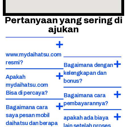
Pertanyaan yang sering di
ajukan
www.mydaihatsu.com
resmi?
Bagaimana dengan
kelengkapan dan
Apakah
bonus?
mydaihatsu.com
Bisa di percaya?
Bagaimana cara
pembayarannya?
Bagaimana cara
saya pesan mobil
apakah ada biaya
daihatsu dan berapa
lain setelah proses