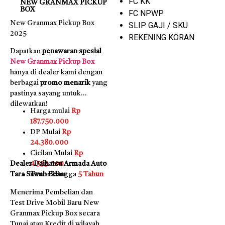
FC KK
NEW GRANMAX PICKUP
BOX
FC NPWP
New Granmax Pickup Box
SLIP GAJI / SKU
2025
REKENING KORAN
Dapatkan
penawaran spesial
New Granmax Pickup Box
hanya di dealer kami dengan
berbagai
promo menarik
yang
pastinya sayang untuk
dilewatkan!
Harga mulai
Rp
187.750.000
DP Mulai
Rp
24.380.000
Cicilan Mulai
Rp
Dealer Daihatsu Armada Auto
4.533.000
Tara Sawah Besar
Tenor Hingga
5 Tahun
Menerima Pembelian dan
Test Drive Mobil Baru New
Granmax Pickup Box secara
Tunai atau Kredit di wilayah