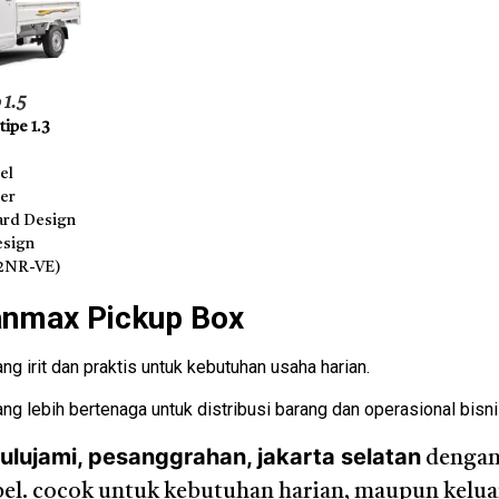
 1.5
ipe 1.3
el
der
rd Design
esign
(2NR-VE)
anmax Pickup Box
g irit dan praktis untuk kebutuhan usaha harian.
ng lebih bertenaga untuk distribusi barang dan operasional bisni
ulujami, pesanggrahan, jakarta selatan
dengan
sibel. cocok untuk kebutuhan harian, maupun kelu