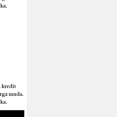
ka.
 kredit
arga muda.
ka.