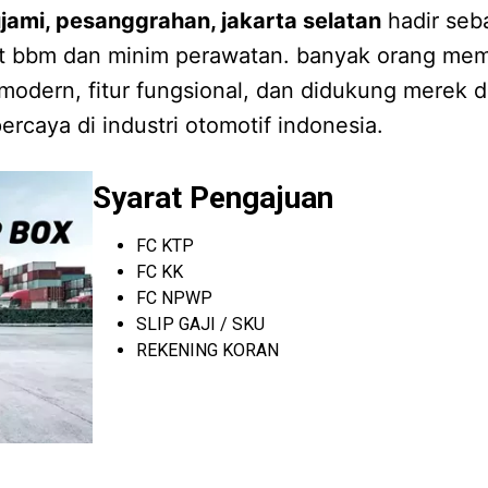
ujami, pesanggrahan, jakarta selatan
hadir seb
rit bbm dan minim perawatan. banyak orang mem
modern, fitur fungsional, dan didukung merek d
ercaya di industri otomotif indonesia.
Syarat Pengajuan
FC KTP
FC KK
FC NPWP
SLIP GAJI / SKU
REKENING KORAN