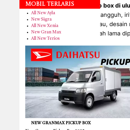
Mobil Terlaris
cicilan new granmax pickup box di ul
All New Ayla
komersial daihatsu yang tangguh, i
New Sigra
karena harganya terjangkau, desain 
All New Xenia
yang telah lama dip
New Gran Max
All New Terios
NEW GRANMAX PICKUP BOX