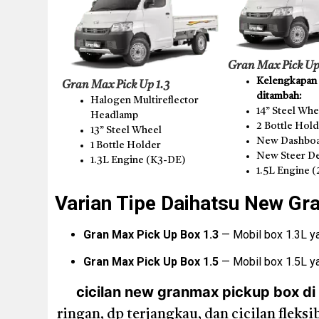
Gran Max Pick Up
Kelengkapan t
Gran Max Pick Up 1.3
ditambah:
Halogen Multireflector
14” Steel Whe
Headlamp
2 Bottle Hol
13” Steel Wheel
New Dashboa
1 Bottle Holder
New Steer D
1.3L Engine (K3-DE)
1.5L Engine 
Varian Tipe Daihatsu New Gr
Gran Max Pick Up Box 1.3
— Mobil box 1.3L yan
Gran Max Pick Up Box 1.5
— Mobil box 1.5L ya
cicilan new granmax pickup box di 
ringan, dp terjangkau, dan cicilan flek