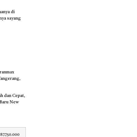
anya di
nya sayang
Granmax
 Tangerang,
h dan Cepat,
 Baru New
187.750.000