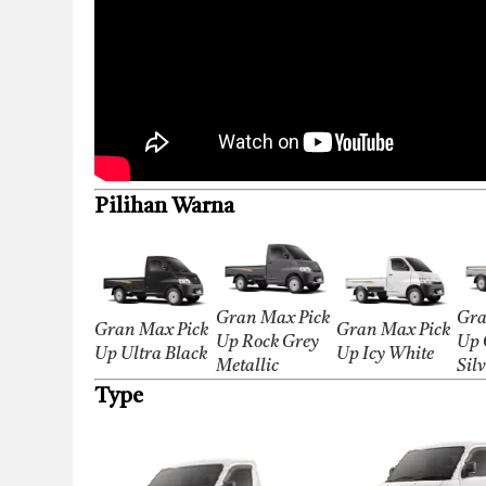
Pilihan Warna
Gran Max Pick
Gra
Gran Max Pick
Gran Max Pick
Up Rock Grey
Up 
Up Ultra Black
Up Icy White
Metallic
Sil
Type