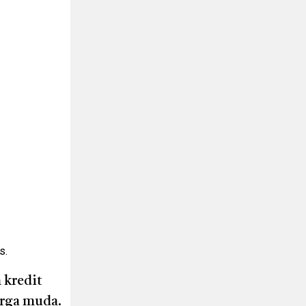
s.
 kredit
arga muda.