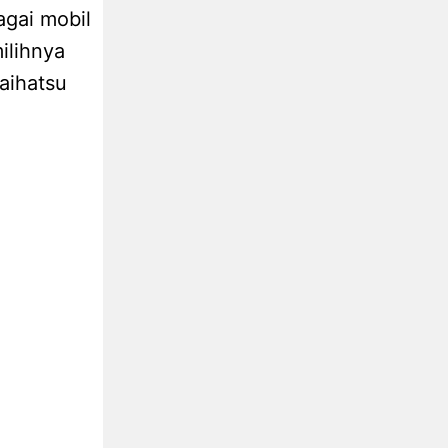
agai mobil
ilihnya
aihatsu