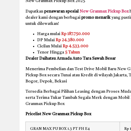
New Granmax Pickup Box 2025
Dapatkan
penawaran spesial
New Granmax Pickup Box
h
dealer kami dengan berbagai
promo menarik
yang pasti
untuk dilewatkan!
Harga mulai
Rp 187.750.000
DP Mulai
Rp 24.380.000
Cicilan Mulai
Rp 4.533.000
Tenor Hingga
5 Tahun
Dealer Daihatsu Armada Auto Tara Sawah Besar
Menerima Pembelian dan Test Drive Mobil Baru New 
Pickup Box secara Tunai atau Kredit di wilayah Jakarta,
Bogor, Depok, Bekasi
Tersedia Berbagai Pilihan Leasing dengan Proses Muda
serta Terima Tukar Tambah Segala Merk dengan Mobil
Granmax Pickup Box
Pricelist New Granmax Pickup Box
GRAN MAX PU BOX 1.3 PT FH E4
Rp 