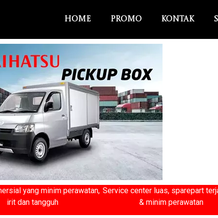
Home
Promo
Kontak
ersial yang minim perawatan,
Service center luas, sparepart ter
irit dan tangguh
& minim perawatan