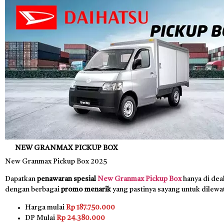
NEW GRANMAX PICKUP BOX
New Granmax Pickup Box 2025
Dapatkan
penawaran spesial
New Granmax Pickup Box
hanya di dea
dengan berbagai
promo menarik
yang pastinya sayang untuk dilewa
Harga mulai
Rp 187.750.000
DP Mulai
Rp 24.380.000