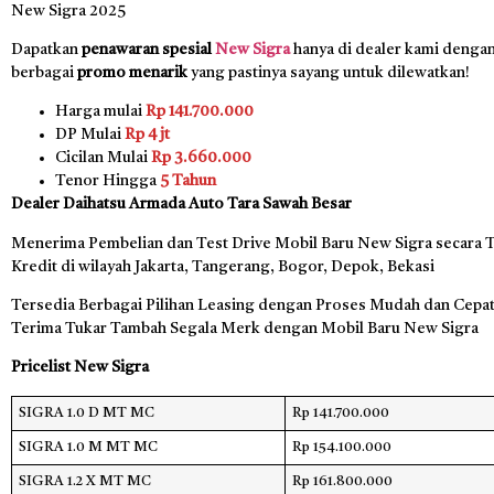
New Sigra 2025
Dapatkan
penawaran spesial
New Sigra
hanya di dealer kami denga
berbagai
promo menarik
yang pastinya sayang untuk dilewatkan!
Harga mulai
Rp 141.700.000
DP Mulai
Rp 4 jt
Cicilan Mulai
Rp 3.660.000
Tenor Hingga
5 Tahun
Dealer Daihatsu Armada Auto Tara Sawah Besar
Menerima Pembelian dan Test Drive Mobil Baru New Sigra secara T
Kredit di wilayah Jakarta, Tangerang, Bogor, Depok, Bekasi
Tersedia Berbagai Pilihan Leasing dengan Proses Mudah dan Cepat,
Terima Tukar Tambah Segala Merk dengan Mobil Baru New Sigra
Pricelist New Sigra
SIGRA 1.0 D MT MC
Rp 141.700.000
SIGRA 1.0 M MT MC
Rp 154.100.000
SIGRA 1.2 X MT MC
Rp 161.800.000