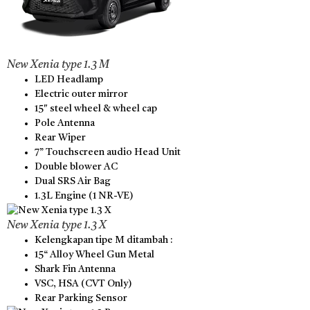
New Xenia type 1.3 M
LED Headlamp
Electric outer mirror
15″ steel wheel & wheel cap
Pole Antenna
Rear Wiper
7” Touchscreen audio Head Unit
Double blower AC
Dual SRS Air Bag
1.3L Engine (1 NR-VE)
New Xenia type 1.3 X
Kelengkapan tipe M ditambah :
15“ Alloy Wheel Gun Metal
Shark Fin Antenna
VSC, HSA (CVT Only)
Rear Parking Sensor