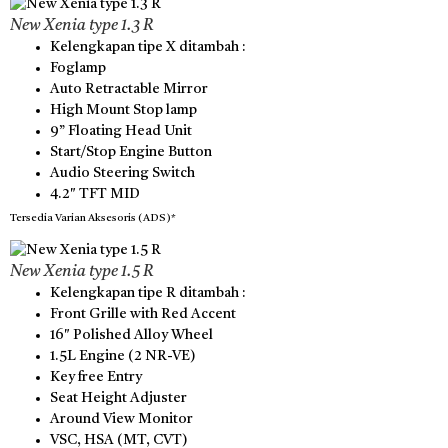
New Xenia type 1.3 R
Kelengkapan tipe X ditambah :
Foglamp
Auto Retractable Mirror
High Mount Stop lamp
9” Floating Head Unit
Start/Stop Engine Button
Audio Steering Switch
4.2″ TFT MID
Tersedia Varian Aksesoris (ADS)*
New Xenia type 1.5 R
Kelengkapan tipe R ditambah :
Front Grille with Red Accent
16″ Polished Alloy Wheel
1.5L Engine (2 NR-VE)
Key free Entry
Seat Height Adjuster
Around View Monitor
VSC, HSA (MT, CVT)