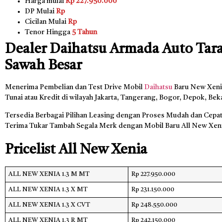
Harga mulai
Rp 227.950.000
DP Mulai
Rp
Cicilan Mulai
Rp
Tenor Hingga
5 Tahun
Dealer Daihatsu Armada Auto Tar
Sawah Besar
Menerima Pembelian dan Test Drive Mobil
Daihatsu
Baru New Xeni
Tunai atau Kredit di wilayah Jakarta, Tangerang, Bogor, Depok, Bek
Tersedia Berbagai Pilihan Leasing dengan Proses Mudah dan Cepat,
Terima Tukar Tambah Segala Merk dengan Mobil Baru All New Xen
Pricelist All New Xenia
ALL NEW XENIA 1.3 M MT
Rp 227.950.000
ALL NEW XENIA 1.3 X MT
Rp 231.150.000
ALL NEW XENIA 1.3 X CVT
Rp 248.550.000
ALL NEW XENIA 1.3 R MT
Rp 242.150.000