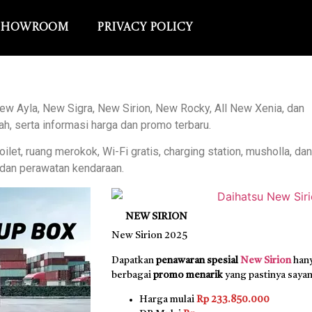
Showroom
Privacy Policy
w Ayla, New Sigra, New Sirion, New Rocky, All New Xenia, dan
h, serta informasi harga dan promo terbaru.
et, ruang merokok, Wi-Fi gratis, charging station, musholla, dan
n dan perawatan kendaraan.
NEW SIRION
New Sirion 2025
Dapatkan
penawaran spesial
New Sirion
hany
berbagai
promo menarik
yang pastinya sayan
Harga mulai
Rp 233.850.000