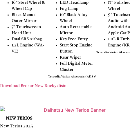
16” Steel Wheel &
LED Headlamp
17” Polishe
Wheel Cap
Fog Lamp
Wheel
Black Manual
16” Black Alloy
9” Touchsc
Outer Mirror
Wheel
Audio with
7″ Touchscreen
Auto Retractable
Android Au
Head Unit
Mirror
Apple Car P
Dual SRS Airbag
Key Free Entry
1.0L R Tur
1.2L Engine (WA-
Start Stop Engine
Engine (KR
VE)
Button
Tersedia Varian Akseso
Rear Wiper
Full Digital Meter
Cluster
Tersedia Varian Aksesoris (ADS)*
Download Brosur New Rocky disini
NEW TERIOS
New Terios 2025