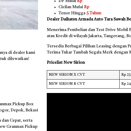
DP Mulai
Rp
Cicilan Mulai
Rp
Tenor Hingga
5 Tahun
Dealer Daihatsu Armada Auto Tara Sawah Be
Menerima Pembelian dan Test Drive Mobil B
atau Kredit di wilayah Jakarta, Tangerang, 
Tersedia Berbagai Pilihan Leasing dengan P
Terima Tukar Tambah Segala Merk dengan M
nya di dealer kami
tuk dilewatkan!
Pricelist New Sirion
NEW SIRION X CVT
Rp 2
NEW SIRION R CVT
Rp 2
anmax Pickup Box
Bogor, Depok, Bekasi
 dan Cepat, serta
New Granmax Pickup