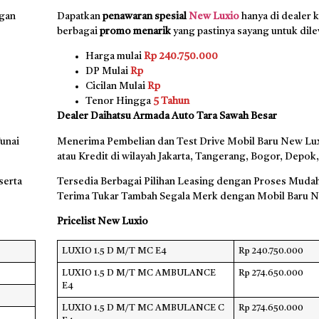
ngan
Dapatkan
penawaran spesial
New Luxio
hanya di dealer 
berbagai
promo menarik
yang pastinya sayang untuk dil
Harga mulai
Rp 240.750.000
DP Mulai
Rp
Cicilan Mulai
Rp
Tenor Hingga
5 Tahun
Dealer Daihatsu Armada Auto Tara Sawah Besar
unai
Menerima Pembelian dan Test Drive Mobil Baru New Lux
atau Kredit di wilayah Jakarta, Tangerang, Bogor, Depok,
serta
Tersedia Berbagai Pilihan Leasing dengan Proses Mudah
Terima Tukar Tambah Segala Merk dengan Mobil Baru 
Pricelist New Luxio
LUXIO 1.5 D M/T MC E4
Rp 240.750.000
LUXIO 1.5 D M/T MC AMBULANCE
Rp 274.650.000
E4
LUXIO 1.5 D M/T MC AMBULANCE C
Rp 274.650.000