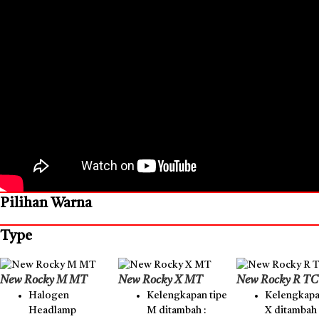
Pilihan Warna
Type
New Rocky M MT
New Rocky X MT
New Rocky R T
Halogen
Kelengkapan tipe
Kelengkapa
Headlamp
M ditambah :
X ditambah 