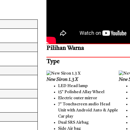
Pilihan Warna
Type
New Siron 1.3 X
New S
LED Head lamp
15″ Polished Allay Wheel
Electric outer mirror
7″ Touchscreen audio Head
Unit with Android Auto & Apple
Car play
Dual SRS Airbag
Side Air bag