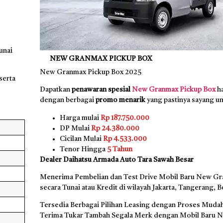
unai
NEW GRANMAX PICKUP BOX
New Granmax Pickup Box 2025
serta
Dapatkan
penawaran spesial
New Granmax Pickup Box
ha
dengan berbagai
promo menarik
yang pastinya sayang un
Harga mulai
Rp 187.750.000
DP Mulai
Rp 24.380.000
Cicilan Mulai
Rp 4.533.000
Tenor Hingga
5 Tahun
Dealer Daihatsu Armada Auto Tara Sawah Besar
Menerima Pembelian dan Test Drive Mobil Baru New Gr
secara Tunai atau Kredit di wilayah Jakarta, Tangerang, 
Tersedia Berbagai Pilihan Leasing dengan Proses Mudah
Terima Tukar Tambah Segala Merk dengan Mobil Baru 