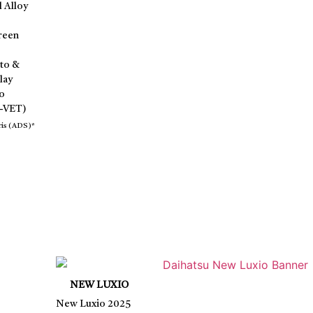
d Alloy
reen
to &
lay
bo
-VET)
ris (ADS)*
NEW LUXIO
New Luxio 2025