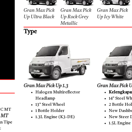
Gran Max Pick
Gran Max Pick
Gran Max Pick
Up Ultra Black
Up Rock Grey
Up Icy White
Metallic
Type
Gran Max Pick Up 1.3
Gran Max Pick U
Halogen Multireflector
Kelengkapan
Headlamp
14” Steel W
13” Steel Wheel
2 Bottle Ho
1 Bottle Holder
New Dashbo
C MT
1.3L Engine (K3-DE)
New Steer 
n Tipe
1.5L Engine
: