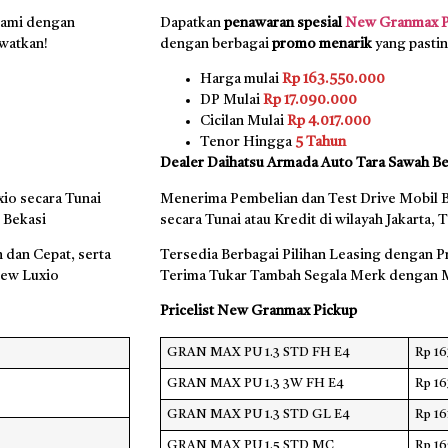
kami dengan
Dapatkan
penawaran spesial
New Granmax P
ewatkan!
dengan berbagai
promo menarik
yang pastin
Harga mulai
Rp 163.550.000
DP Mulai
Rp 17.090.000
Cicilan Mulai
Rp 4.017.000
Tenor Hingga
5 Tahun
Dealer Daihatsu Armada Auto Tara Sawah Be
io secara Tunai
Menerima Pembelian dan Test Drive Mobil
 Bekasi
secara Tunai atau Kredit di wilayah Jakarta
 dan Cepat, serta
Tersedia Berbagai Pilihan Leasing dengan P
New Luxio
Terima Tukar Tambah Segala Merk dengan 
Pricelist New Granmax Pickup
GRAN MAX PU 1.3 STD FH E4
Rp 16
GRAN MAX PU 1.3 3W FH E4
Rp 16
GRAN MAX PU 1.3 STD GL E4
Rp 16
GRAN MAX PU 1.5 STD MC
Rp 1