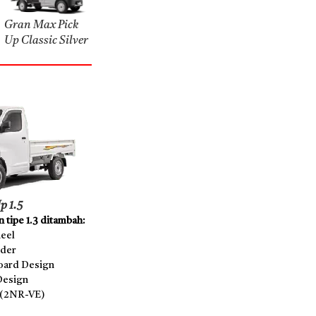
Gran Max Pick
Up Classic Silver
p 1.5
 tipe 1.3 ditambah:
heel
lder
ard Design
Design
 (2NR-VE)