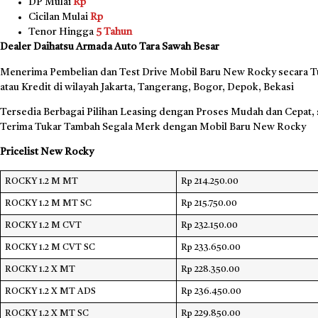
DP Mulai
Rp
Cicilan Mulai
Rp
Tenor Hingga
5 Tahun
Dealer Daihatsu Armada Auto Tara Sawah Besar
Menerima Pembelian dan Test Drive Mobil Baru New Rocky secara T
atau Kredit di wilayah Jakarta, Tangerang, Bogor, Depok, Bekasi
Tersedia Berbagai Pilihan Leasing dengan Proses Mudah dan Cepat, 
Terima Tukar Tambah Segala Merk dengan Mobil Baru New Rocky
Pricelist New Rocky
ROCKY 1.2 M MT
Rp 214.250.00
ROCKY 1.2 M MT SC
Rp 215.750.00
ROCKY 1.2 M CVT
Rp 232.150.00
ROCKY 1.2 M CVT SC
Rp 233.650.00
ROCKY 1.2 X MT
Rp 228.350.00
ROCKY 1.2 X MT ADS
Rp 236.450.00
ROCKY 1.2 X MT SC
Rp 229.850.00