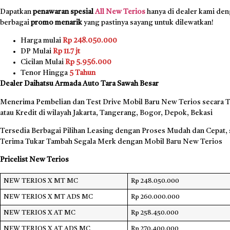
Dapatkan
penawaran spesial
All New Terios
hanya di dealer kami de
berbagai
promo menarik
yang pastinya sayang untuk dilewatkan!
Harga mulai
Rp 248.050.000
DP Mulai
Rp 11.7 jt
Cicilan Mulai
Rp 5.956.000
Tenor Hingga
5 Tahun
Dealer Daihatsu Armada Auto Tara Sawah Besar
Menerima Pembelian dan Test Drive Mobil Baru New Terios secara T
atau Kredit di wilayah Jakarta, Tangerang, Bogor, Depok, Bekasi
Tersedia Berbagai Pilihan Leasing dengan Proses Mudah dan Cepat, 
Terima Tukar Tambah Segala Merk dengan Mobil Baru New Terios
Pricelist New Terios
NEW TERIOS X MT MC
Rp 248.050.000
NEW TERIOS X MT ADS MC
Rp 260.000.000
NEW TERIOS X AT MC
Rp 258.450.000
NEW TERIOS X AT ADS MC
Rp 270.400.000