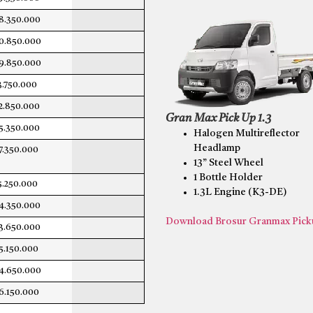
8.350.000
0.850.000
9.850.000
3.750.000
2.850.000
Gran Max Pick Up 1.3
5.350.000
Halogen Multireflector
Headlamp
7.350.000
13” Steel Wheel
1 Bottle Holder
5.250.000
1.3L Engine (K3-DE)
4.350.000
Download Brosur Granmax Picku
3.650.000
5.150.000
4.650.000
6.150.000