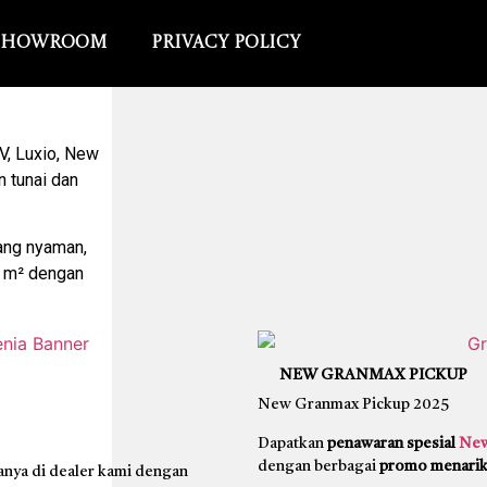
Showroom
Privacy Policy
V, Luxio, New
n tunai dan
yang nyaman,
59 m² dengan
NEW GRANMAX PICKUP
New Granmax Pickup 2025
Dapatkan
penawaran spesial
New
dengan berbagai
promo menari
anya di dealer kami dengan