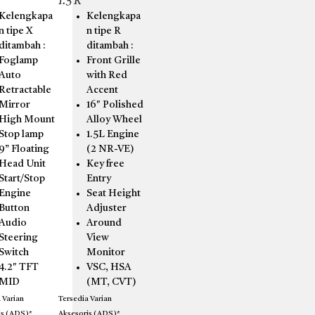
1.5 R
Kelengkapa
Kelengkapa
n tipe X
n tipe R
ditambah :
ditambah :
Foglamp
Front Grille
Auto
with Red
Retractable
Accent
Mirror
16″ Polished
High Mount
Alloy Wheel
Stop lamp
1.5L Engine
9” Floating
(2 NR-VE)
Head Unit
Key free
Start/Stop
Entry
Engine
Seat Height
Button
Adjuster
Audio
Around
Steering
View
Switch
Monitor
4.2″ TFT
VSC, HSA
MID
(MT, CVT)
 Varian
Tersedia Varian
is (ADS)*
Aksesoris (ADS)*