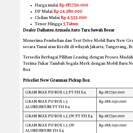
Harga mulai
Rp 187.750.000
DP Mulai
Rp 24.380.000
Cicilan Mulai
Rp 4.533.000
Tenor Hingga
5 Tahun
Dealer Daihatsu Armada Auto Tara Sawah Besar
Menerima Pembelian dan Test Drive Mobil Baru New Gr
secara Tunai atau Kredit di wilayah Jakarta, Tangerang, 
Tersedia Berbagai Pilihan Leasing dengan Proses Mudah 
Terima Tukar Tambah Segala Merk dengan Mobil Baru 
Box
Pricelist New Granmax Pickup Box
GRAN MAX PU BOX 1.3 PT FH E4
Rp 187.750.000
GRAN MAX PU BOX 1.3
Rp 188.050.000
ALUMUNIUM PT FH E4
GRAN MAX PU BOX 1.3 3W PT FH E4
Rp 187.750.000
GRAN MAX PU BOX 1.3 3W
Rp 188.050.000
ALUMUNIUM FH E4