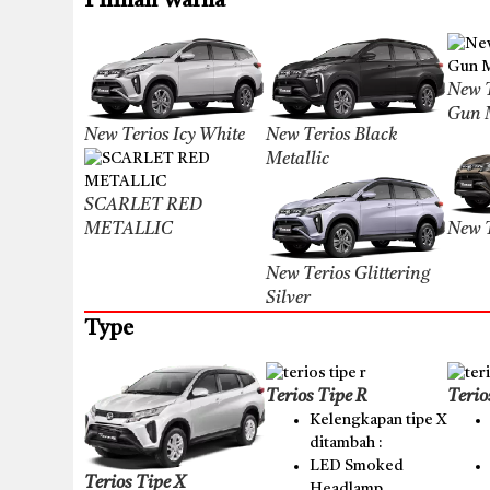
Pilihan Warna
New T
Gun M
New Terios Icy White
New Terios Black
Metallic
SCARLET RED
METALLIC
New T
New Terios Glittering
Silver
Type
Terios Tipe R
Terio
Kelengkapan tipe X
ditambah :
LED Smoked
Terios Tipe X
Headlamp