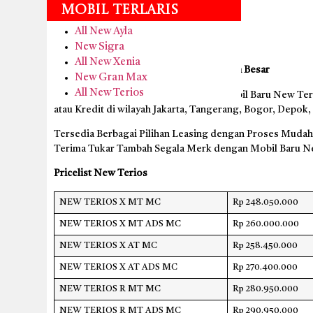
Mobil Terlaris
Harga mulai
Rp 248.050.000
DP Mulai
Rp 11.7 jt
All New Ayla
Cicilan Mulai
Rp 5.956.000
New Sigra
Tenor Hingga
5 Tahun
All New Xenia
Dealer Daihatsu Armada Auto Tara Sawah Besar
New Gran Max
All New Terios
Menerima Pembelian dan Test Drive Mobil Baru New Teri
atau Kredit di wilayah Jakarta, Tangerang, Bogor, Depok,
Tersedia Berbagai Pilihan Leasing dengan Proses Mudah 
Terima Tukar Tambah Segala Merk dengan Mobil Baru N
Pricelist New Terios
NEW TERIOS X MT MC
Rp 248.050.000
NEW TERIOS X MT ADS MC
Rp 260.000.000
NEW TERIOS X AT MC
Rp 258.450.000
NEW TERIOS X AT ADS MC
Rp 270.400.000
NEW TERIOS R MT MC
Rp 280.950.000
NEW TERIOS R MT ADS MC
Rp 290.950.000