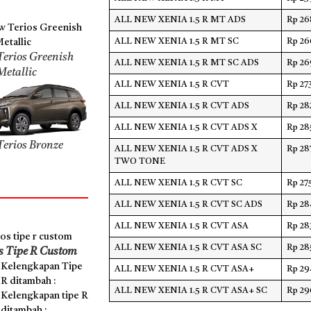
ALL NEW XENIA 1.5 R MT ADS
Rp 26
ALL NEW XENIA 1.5 R MT SC
Rp 26
erios Greenish
ALL NEW XENIA 1.5 R MT SC ADS
Rp 26
etallic
ALL NEW XENIA 1.5 R CVT
Rp 27
ALL NEW XENIA 1.5 R CVT ADS
Rp 28
ALL NEW XENIA 1.5 R CVT ADS X
Rp 28
erios Bronze
ALL NEW XENIA 1.5 R CVT ADS X
Rp 28
TWO TONE
ALL NEW XENIA 1.5 R CVT SC
Rp 27
ALL NEW XENIA 1.5 R CVT SC ADS
Rp 28
ALL NEW XENIA 1.5 R CVT ASA
Rp 28
ALL NEW XENIA 1.5 R CVT ASA SC
Rp 28
s Tipe R Custom
Kelengkapan Tipe
ALL NEW XENIA 1.5 R CVT ASA+
Rp 29
R ditambah :
ALL NEW XENIA 1.5 R CVT ASA+ SC
Rp 29
Kelengkapan tipe R
ditambah :