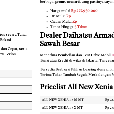
berbagai
promo menarik
yang pastinya sayan
Harga mulai
Rp 227.950.000
DP Mulai
Rp
Cicilan Mulai
Rp
Tenor Hingga
5 Tahun
Dealer Daihatsu Armad
os secara Tunai
 Bekasi
Sawah Besar
dan Cepat, serta
ew Terios
Menerima Pembelian dan Test Drive Mobil
D
Tunai atau Kredit di wilayah Jakarta, Tanger
Tersedia Berbagai Pilihan Leasing dengan P
Terima Tukar Tambah Segala Merk dengan M
Pricelist All New Xenia
ALL NEW XENIA 1.3 M MT
Rp 22
ALL NEW XENIA 1.3 X MT
Rp 23