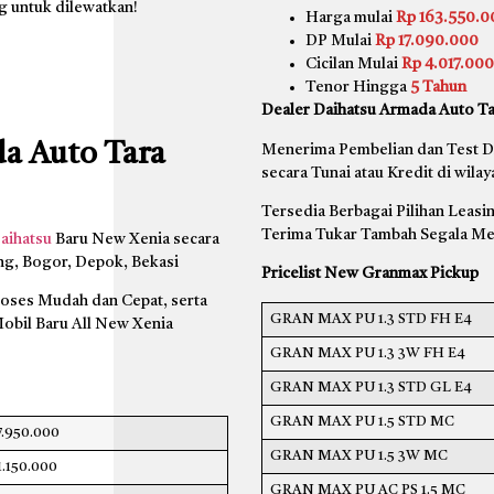
g untuk dilewatkan!
Harga mulai
Rp 163.550.0
DP Mulai
Rp 17.090.000
Cicilan Mulai
Rp 4.017.00
Tenor Hingga
5 Tahun
Dealer Daihatsu Armada Auto Ta
a Auto Tara
Menerima Pembelian dan Test D
secara Tunai atau Kredit di wila
Tersedia Berbagai Pilihan Leas
Terima Tukar Tambah Segala M
aihatsu
Baru New Xenia secara
ang, Bogor, Depok, Bekasi
Pricelist New Granmax Pickup
roses Mudah dan Cepat, serta
GRAN MAX PU 1.3 STD FH E4
obil Baru All New Xenia
GRAN MAX PU 1.3 3W FH E4
GRAN MAX PU 1.3 STD GL E4
GRAN MAX PU 1.5 STD MC
7.950.000
GRAN MAX PU 1.5 3W MC
1.150.000
GRAN MAX PU AC PS 1.5 MC