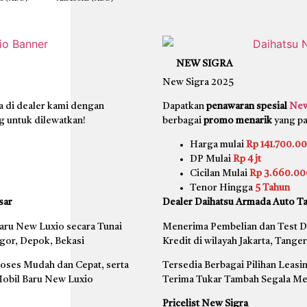
NEW SIGRA
New Sigra 2025
 di dealer kami dengan
Dapatkan
penawaran spesial
New
g untuk dilewatkan!
berbagai
promo menarik
yang pa
Harga mulai
Rp 141.700.0
DP Mulai
Rp 4 jt
Cicilan Mulai
Rp 3.660.00
Tenor Hingga
5 Tahun
sar
Dealer Daihatsu Armada Auto Ta
aru New Luxio secara Tunai
Menerima Pembelian dan Test Dr
ogor, Depok, Bekasi
Kredit di wilayah Jakarta, Tang
roses Mudah dan Cepat, serta
Tersedia Berbagai Pilihan Leas
obil Baru New Luxio
Terima Tukar Tambah Segala Me
Pricelist New Sigra