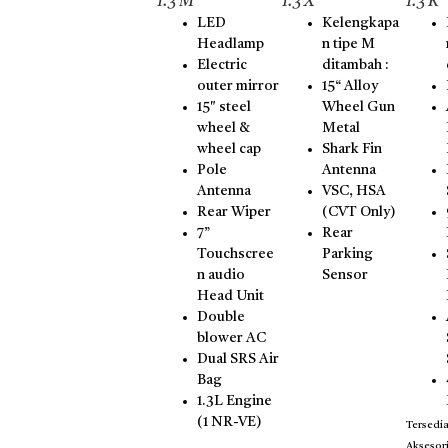
1.3 M
1.3 X
1.3 R
LED
Kelengkapa
Headlamp
n tipe M
Electric
ditambah :
outer mirror
15“ Alloy
15″ steel
Wheel Gun
wheel &
Metal
wheel cap
Shark Fin
Pole
Antenna
Antenna
VSC, HSA
Rear Wiper
(CVT Only)
7”
Rear
Touchscree
Parking
n audio
Sensor
Head Unit
Double
blower AC
Dual SRS Air
Bag
1.3L Engine
(1 NR-VE)
Tersedia
Aksesor