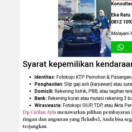
Konsulta
Eka Ratu
0812 109
Melayani 
Syarat kepemilikan kendaraa
Identitas:
Fotokopi KTP Pemohon & Pasangan/P
Penghasilan:
Slip gaji asli (karyawan) atau sur
Domisili:
Rekening listrik, PBB, atau tagihan tel
Bank:
Rekening koran atau mutasi rekening 3 bul
Wiraswasta:
Fotokopi SIUP, TDP, atau Akta Pe
Dp Cicilan Ayla
menawarkan pilihan pembayaran D
ringan dan angsuran yang fleksibel, Anda bisa s
terjangkau.