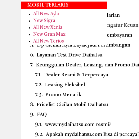
Syarat kepemilikan kendaraan
Mobil Terlaris
All New Ayla
Ayla Cocok untuk Kebutuhan Harian
New Sigra
Dp Cicilan Ayla Membantu Mengatur Keua
All New Xenia
New Gran Max
Penting Memahami Simulasi Pembayaran
All New Terios
Dp Cicilan Ayla Layak Jadi Pertimbangan
Layanan Test Drive Daihatsu
Keunggulan Dealer, Leasing, dan Promo Dai
Dealer Resmi & Terpercaya
Leasing Fleksibel
Promo Menarik
Pricelist Cicilan Mobil Daihatsu
FAQ
www.mydaihatsu.com resmi?
Apakah mydaihatsu.com Bisa di percaya