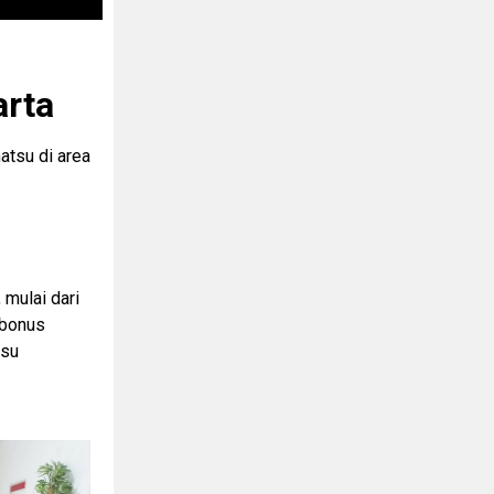
arta
atsu di area
 mulai dari
 bonus
tsu