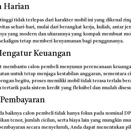
n Harian
inggi tidak terlepas dari karakter mobil ini yang dikenal ri
tas sehari-hari, mulai dari berangkat kerja, kuliah, antar j
innya yang modern dan ukurannya yang kompak membuat mobi
, sekaligus tetap memberi kenyamanan bagi penggunanya.
Mengatur Keuangan
at membantu calon pembeli menyusun perencanaan keuang
tan untuk tetap menjaga kestabilan anggaran, sementara cic
gan begitu, proses memiliki mobil tidak terasa terlalu bera
tertarik pada sistem kredit yang fleksibel dan mudah disesu
 Pembayaran
ada baiknya calon pembeli tidak hanya fokus pada nominal D
an tenor, jumlah cicilan, serta biaya lain yang mungkin mu
pembayaran secara menyeluruh, Anda dapat menentukan pil