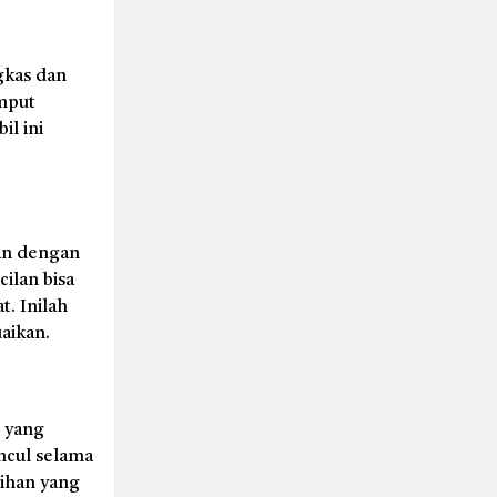
ngkas dan
emput
l ini
an dengan
ilan bisa
t. Inilah
aikan.
P yang
ncul selama
ihan yang