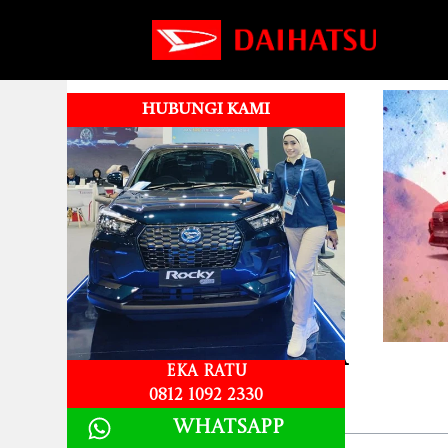
HUBUNGI KAMI
Dp Cicilan Ayla
Eka Ratu
0812 1092 2330
Table of Contents
Whatsapp