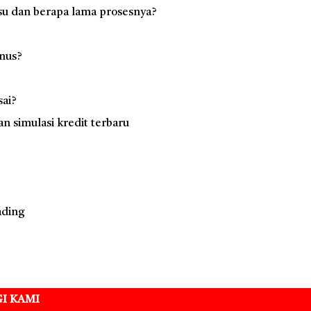
su dan berapa lama prosesnya?
nus?
sai?
 simulasi kredit terbaru
ading
I KAMI