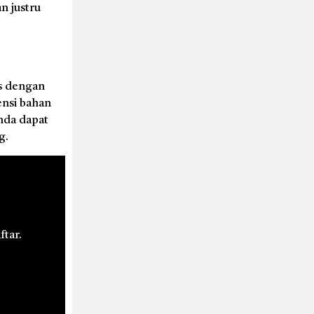
n justru
is dengan
ensi bahan
nda dapat
g.
ftar.