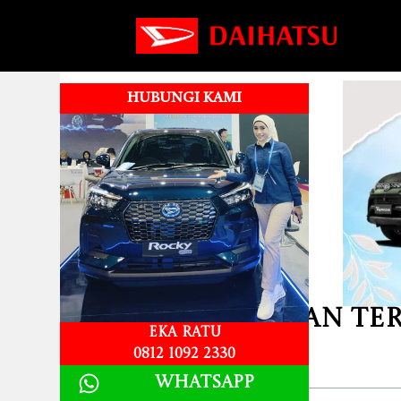
HUBUNGI KAMI
DP dan angsuran Ter
Eka Ratu
0812 1092 2330
Table of Contents
Whatsapp