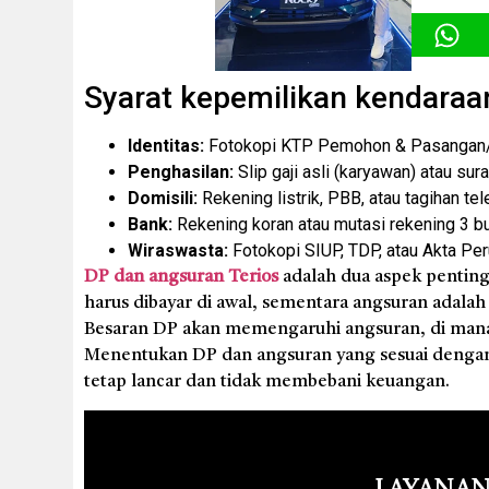
Syarat kepemilikan kendaraa
Identitas:
Fotokopi KTP Pemohon & Pasangan/P
Penghasilan:
Slip gaji asli (karyawan) atau sur
Domisili:
Rekening listrik, PBB, atau tagihan tel
Bank:
Rekening koran atau mutasi rekening 3 bul
Wiraswasta:
Fotokopi SIUP, TDP, atau Akta Pe
DP dan angsuran Terios
adalah dua aspek penting
harus dibayar di awal, sementara angsuran adala
Besaran DP akan memengaruhi angsuran, di mana 
Menentukan DP dan angsuran yang sesuai deng
tetap lancar dan tidak membebani keuangan.