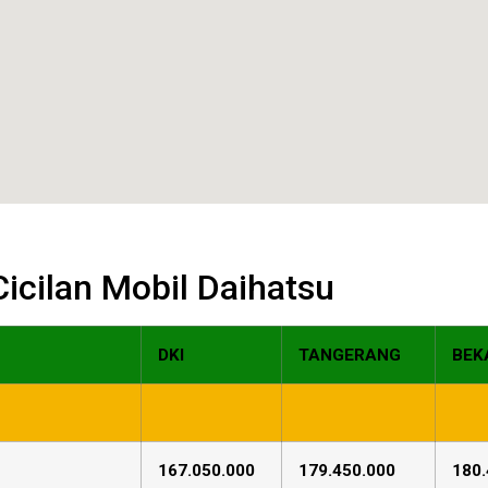
 Cicilan Mobil Daihatsu
DKI
TANGERANG
BEK
167.050.000
179.450.000
180.