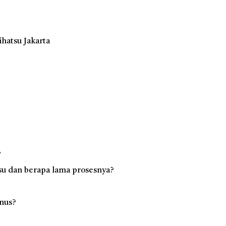
hatsu Jakarta
?
su dan berapa lama prosesnya?
nus?