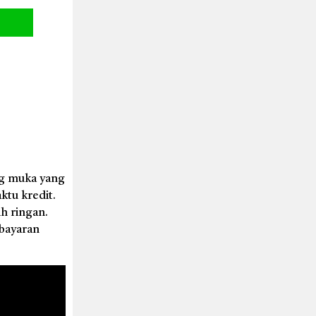
ng muka yang
ktu kredit.
h ringan.
bayaran