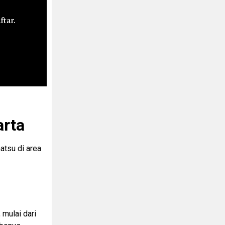
ftar.
arta
atsu di area
 mulai dari