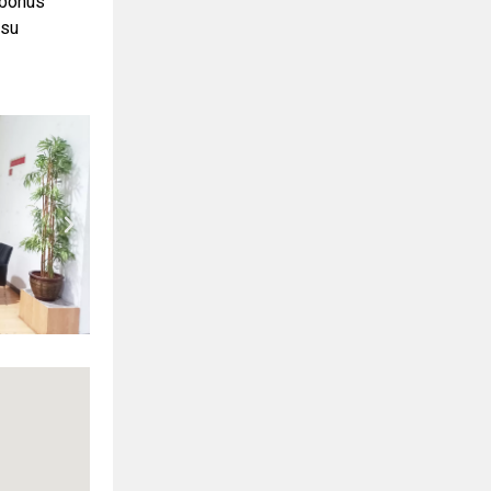
 bonus
tsu