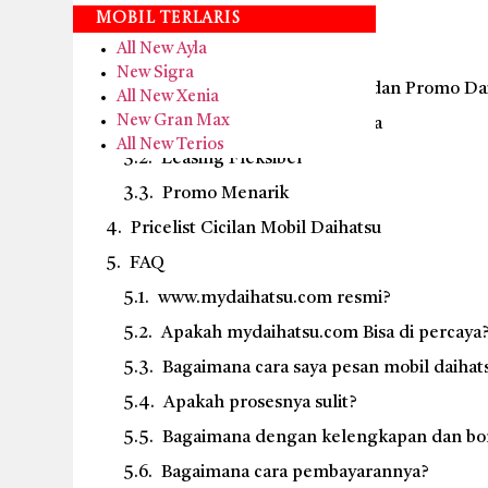
Syarat kepemilikan kendaraan
Mobil Terlaris
All New Ayla
Layanan Test Drive Daihatsu
New Sigra
Keunggulan Dealer, Leasing, dan Promo Dai
All New Xenia
New Gran Max
Dealer Resmi & Terpercaya
All New Terios
Leasing Fleksibel
Promo Menarik
Pricelist Cicilan Mobil Daihatsu
FAQ
www.mydaihatsu.com resmi?
Apakah mydaihatsu.com Bisa di percaya
Bagaimana cara saya pesan mobil daihat
Apakah prosesnya sulit?
Bagaimana dengan kelengkapan dan bo
Bagaimana cara pembayarannya?