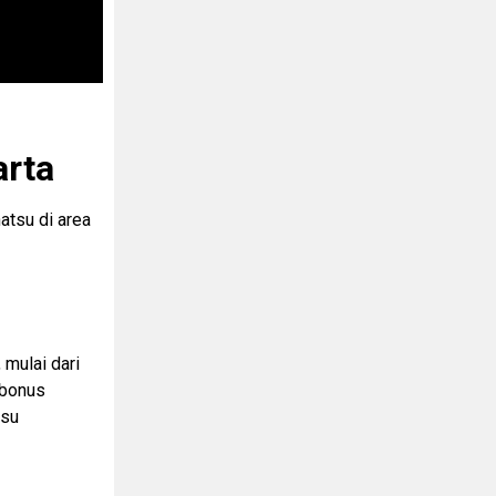
arta
atsu di area
 mulai dari
 bonus
tsu