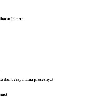
hatsu Jakarta
?
su dan berapa lama prosesnya?
nus?