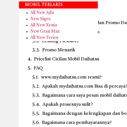
Syarat kepemilikan kendaraan
Mobil Terlaris
All New Ayla
Layanan Test Drive Daihatsu
New Sigra
Keunggulan Dealer, Leasing, dan Promo Dai
All New Xenia
New Gran Max
Dealer Resmi & Terpercaya
All New Terios
Leasing Fleksibel
Promo Menarik
Pricelist Cicilan Mobil Daihatsu
FAQ
www.mydaihatsu.com resmi?
Apakah mydaihatsu.com Bisa di percaya
Bagaimana cara saya pesan mobil daihat
Apakah prosesnya sulit?
Bagaimana dengan kelengkapan dan bo
Bagaimana cara pembayarannya?