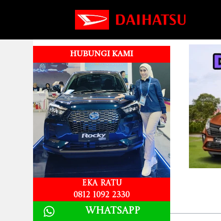
HUBUNGI KAMI
DP New Sigra
Eka Ratu
0812 1092 2330
Table of Contents
Whatsapp