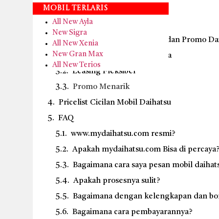
Syarat kepemilikan kendaraan
Mobil Terlaris
All New Ayla
Layanan Test Drive Daihatsu
New Sigra
Keunggulan Dealer, Leasing, dan Promo Dai
All New Xenia
New Gran Max
Dealer Resmi & Terpercaya
All New Terios
Leasing Fleksibel
Promo Menarik
Pricelist Cicilan Mobil Daihatsu
FAQ
www.mydaihatsu.com resmi?
Apakah mydaihatsu.com Bisa di percaya
Bagaimana cara saya pesan mobil daihat
Apakah prosesnya sulit?
Bagaimana dengan kelengkapan dan bo
Bagaimana cara pembayarannya?