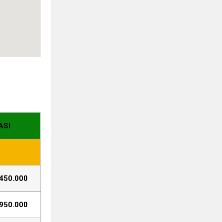
ASI
450.000
950.000