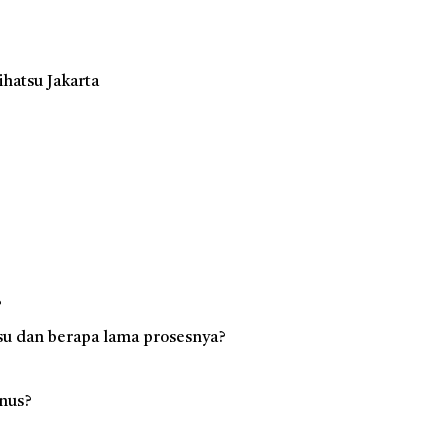
hatsu Jakarta
?
su dan berapa lama prosesnya?
nus?