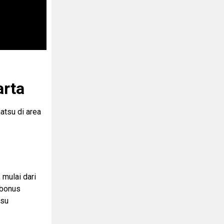
arta
atsu di area
 mulai dari
 bonus
tsu