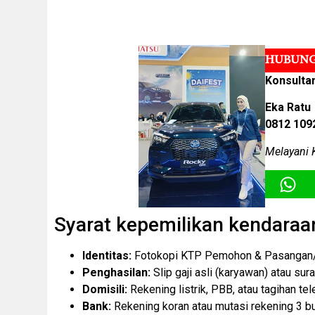
HUBUNG
Konsulta
Eka Ratu
0812 109
Melayani 
Syarat kepemilikan kendaraa
Identitas:
Fotokopi KTP Pemohon & Pasangan/P
Penghasilan:
Slip gaji asli (karyawan) atau sur
Domisili:
Rekening listrik, PBB, atau tagihan tel
Bank:
Rekening koran atau mutasi rekening 3 bul