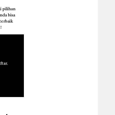
 pilihan
da bisa
terbaik
!
ftar.