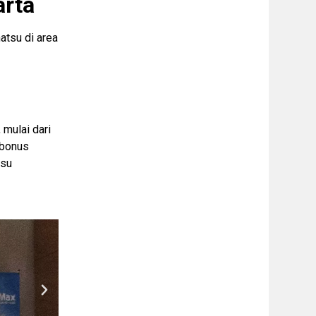
arta
atsu di area
 mulai dari
 bonus
tsu