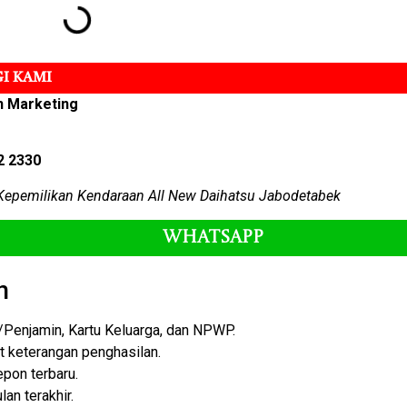
I KAMI
n Marketing
2 2330
Kepemilikan Kendaraan All New Daihatsu Jabodetabek
Whatsapp
n
enjamin, Kartu Keluarga, dan NPWP.
at keterangan penghasilan.
epon terbaru.
an terakhir.