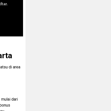
ftar.
arta
atsu di area
 mulai dari
 bonus