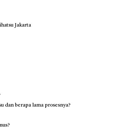
hatsu Jakarta
?
su dan berapa lama prosesnya?
nus?