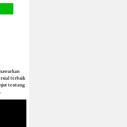
enawarkan
sial terbaik
njut tentang
.