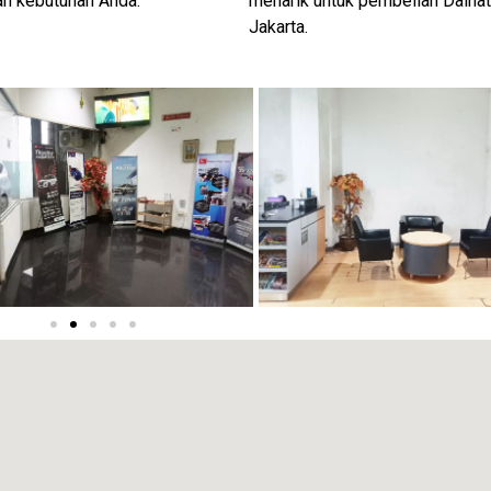
an kebutuhan Anda.
menarik untuk pembelian Daiha
Jakarta.