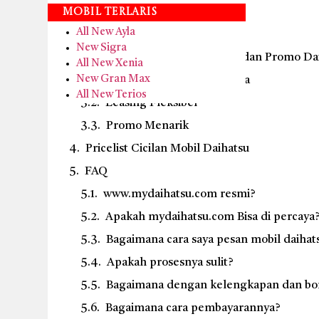
Syarat kepemilikan kendaraan
Mobil Terlaris
All New Ayla
Layanan Test Drive Daihatsu
New Sigra
Keunggulan Dealer, Leasing, dan Promo Dai
All New Xenia
New Gran Max
Dealer Resmi & Terpercaya
All New Terios
Leasing Fleksibel
Promo Menarik
Pricelist Cicilan Mobil Daihatsu
FAQ
www.mydaihatsu.com resmi?
Apakah mydaihatsu.com Bisa di percaya
Bagaimana cara saya pesan mobil daihat
Apakah prosesnya sulit?
Bagaimana dengan kelengkapan dan bo
Bagaimana cara pembayarannya?