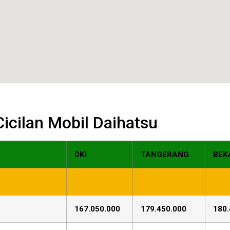
 Cicilan Mobil Daihatsu
DKI
TANGERANG
BEK
167.050.000
179.450.000
180.