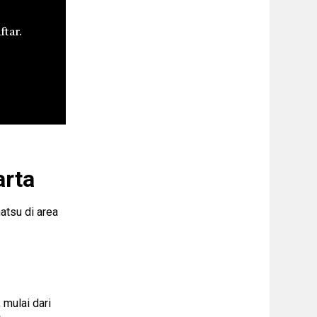
ftar.
arta
atsu di area
 mulai dari