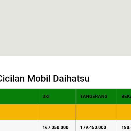
 Cicilan Mobil Daihatsu
DKI
TANGERANG
BEK
167.050.000
179.450.000
180.