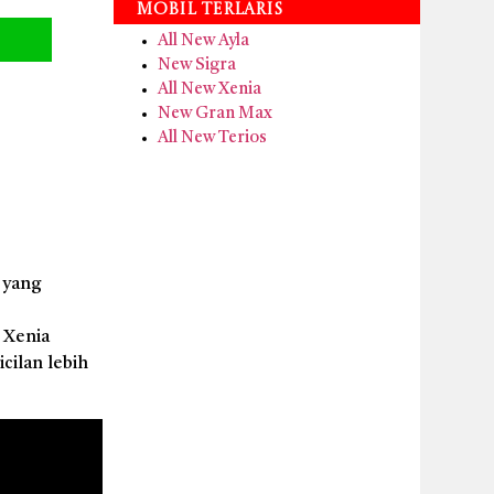
Mobil Terlaris
All New Ayla
New Sigra
All New Xenia
New Gran Max
All New Terios
 yang
l Xenia
cilan lebih