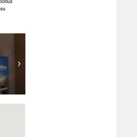
 bonus
tsu