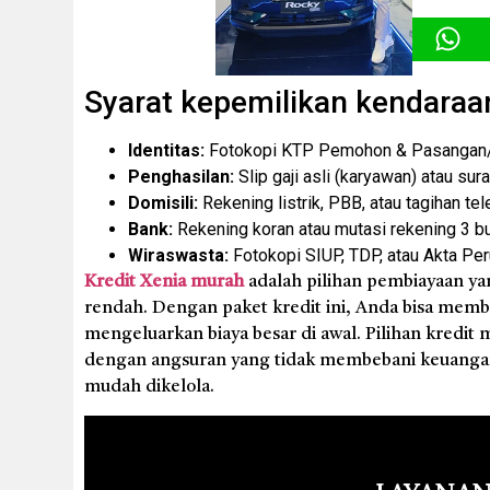
Syarat kepemilikan kendaraa
Identitas:
Fotokopi KTP Pemohon & Pasangan/P
Penghasilan:
Slip gaji asli (karyawan) atau sur
Domisili:
Rekening listrik, PBB, atau tagihan tel
Bank:
Rekening koran atau mutasi rekening 3 bul
Wiraswasta:
Fotokopi SIUP, TDP, atau Akta Pe
Kredit Xenia murah
adalah pilihan pembiayaan ya
rendah. Dengan paket kredit ini, Anda bisa membe
mengeluarkan biaya besar di awal. Pilihan kredit 
dengan angsuran yang tidak membebani keuangan b
mudah dikelola.