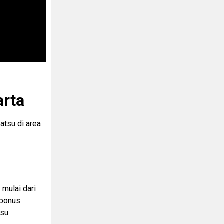
arta
atsu di area
 mulai dari
 bonus
tsu