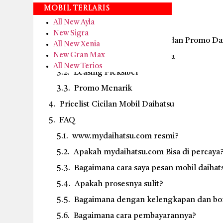
Syarat kepemilikan kendaraan
Mobil Terlaris
All New Ayla
Layanan Test Drive Daihatsu
New Sigra
Keunggulan Dealer, Leasing, dan Promo Dai
All New Xenia
New Gran Max
Dealer Resmi & Terpercaya
All New Terios
Leasing Fleksibel
Promo Menarik
Pricelist Cicilan Mobil Daihatsu
FAQ
www.mydaihatsu.com resmi?
Apakah mydaihatsu.com Bisa di percaya
Bagaimana cara saya pesan mobil daihat
Apakah prosesnya sulit?
Bagaimana dengan kelengkapan dan bo
Bagaimana cara pembayarannya?