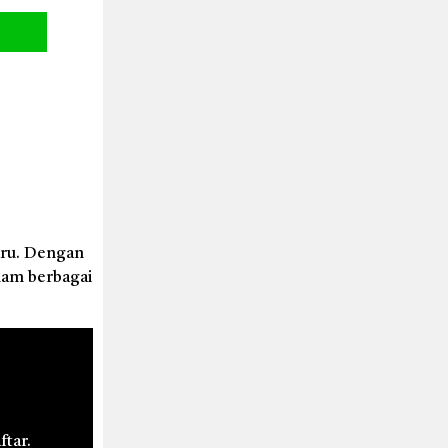
aru. Dengan
lam berbagai
ftar.