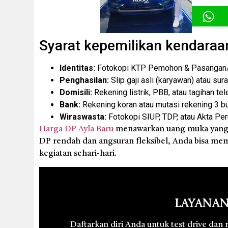
Syarat kepemilikan kendaraa
Identitas:
Fotokopi KTP Pemohon & Pasangan/P
Penghasilan:
Slip gaji asli (karyawan) atau sur
Domisili:
Rekening listrik, PBB, atau tagihan tel
Bank:
Rekening koran atau mutasi rekening 3 bul
Wiraswasta:
Fotokopi SIUP, TDP, atau Akta Pe
Harga DP Ayla Baru
menawarkan uang muka yang s
DP rendah dan angsuran fleksibel, Anda bisa mem
kegiatan sehari-hari.
Layanan
Daftarkan diri Anda untuk test drive dan