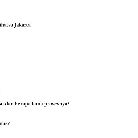
hatsu Jakarta
?
su dan berapa lama prosesnya?
nus?